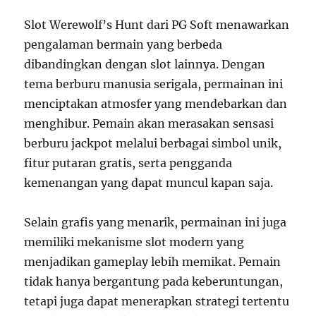
Slot Werewolf’s Hunt dari PG Soft menawarkan
pengalaman bermain yang berbeda
dibandingkan dengan slot lainnya. Dengan
tema berburu manusia serigala, permainan ini
menciptakan atmosfer yang mendebarkan dan
menghibur. Pemain akan merasakan sensasi
berburu jackpot melalui berbagai simbol unik,
fitur putaran gratis, serta pengganda
kemenangan yang dapat muncul kapan saja.
Selain grafis yang menarik, permainan ini juga
memiliki mekanisme slot modern yang
menjadikan gameplay lebih memikat. Pemain
tidak hanya bergantung pada keberuntungan,
tetapi juga dapat menerapkan strategi tertentu