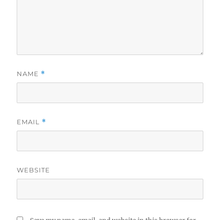
NAME
*
EMAIL
*
WEBSITE