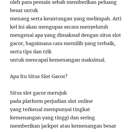
oleh para pemain sebab memberikan peluang
besar untuk
menang serta keuntungan yang melimpah. Arti
kel ini akan mengupas secara menyeluruh
mengenai apa yang dimaksud dengan situs slot
gacor, bagaimana cara memilih yang terbaik,
serta tips dan trik
untuk mencapai kemenangan maksimal.
Apa Itu Situs Slot Gacor?
Situs slot gacor merujuk
pada platform perjudian slot online
yang terkenal mempunyai tingkat
kemenangan yang tinggi dan sering
memberikan jackpot atau kemenangan besar