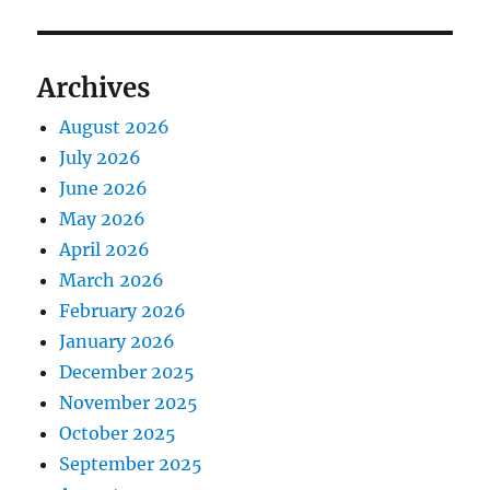
Archives
August 2026
July 2026
June 2026
May 2026
April 2026
March 2026
February 2026
January 2026
December 2025
November 2025
October 2025
September 2025