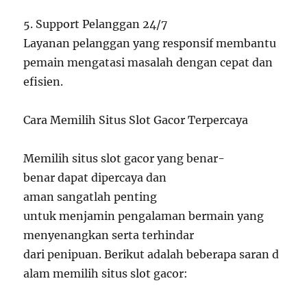
5. Support Pelanggan 24/7
Layanan pelanggan yang responsif membantu
pemain mengatasi masalah dengan cepat dan
efisien.
Cara Memilih Situs Slot Gacor Terpercaya
Memilih situs slot gacor yang benar-
benar dapat dipercaya dan
aman sangatlah penting
untuk menjamin pengalaman bermain yang
menyenangkan serta terhindar
dari penipuan. Berikut adalah beberapa saran d
alam memilih situs slot gacor: