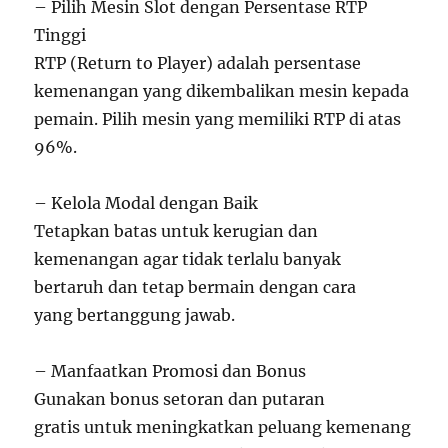
– Pilih Mesin Slot dengan Persentase RTP
Tinggi
RTP (Return to Player) adalah persentase
kemenangan yang dikembalikan mesin kepada
pemain. Pilih mesin yang memiliki RTP di atas
96%.
– Kelola Modal dengan Baik
Tetapkan batas untuk kerugian dan
kemenangan agar tidak terlalu banyak
bertaruh dan tetap bermain dengan cara
yang bertanggung jawab.
– Manfaatkan Promosi dan Bonus
Gunakan bonus setoran dan putaran
gratis untuk meningkatkan peluang kemenang