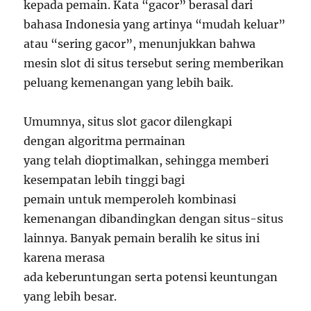
kepada pemain. Kata “gacor” berasal dari
bahasa Indonesia yang artinya “mudah keluar”
atau “sering gacor”, menunjukkan bahwa
mesin slot di situs tersebut sering memberikan
peluang kemenangan yang lebih baik.
Umumnya, situs slot gacor dilengkapi
dengan algoritma permainan
yang telah dioptimalkan, sehingga memberi
kesempatan lebih tinggi bagi
pemain untuk memperoleh kombinasi
kemenangan dibandingkan dengan situs-situs
lainnya. Banyak pemain beralih ke situs ini
karena merasa
ada keberuntungan serta potensi keuntungan
yang lebih besar.