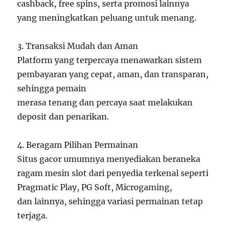
cashback, free spins, serta promosi lainnya
yang meningkatkan peluang untuk menang.
3. Transaksi Mudah dan Aman
Platform yang terpercaya menawarkan sistem
pembayaran yang cepat, aman, dan transparan,
sehingga pemain
merasa tenang dan percaya saat melakukan
deposit dan penarikan.
4. Beragam Pilihan Permainan
Situs gacor umumnya menyediakan beraneka
ragam mesin slot dari penyedia terkenal seperti
Pragmatic Play, PG Soft, Microgaming,
dan lainnya, sehingga variasi permainan tetap
terjaga.