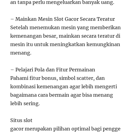
an tanpa perlu mengeluarkan banyak uang.
– Mainkan Mesin Slot Gacor Secara Teratur
Setelah menemukan mesin yang memberikan
kemenangan besar, mainkan secara teratur di
mesin itu untuk meningkatkan kemungkinan
menang.
– Pelajari Pola dan Fitur Permainan
Pahami fitur bonus, simbol scatter, dan
kombinasi kemenangan agar lebih mengerti
bagaimana cara bermain agar bisa menang
lebih sering.
Situs slot
gacor merupakan pilihan optimal bagi pengge