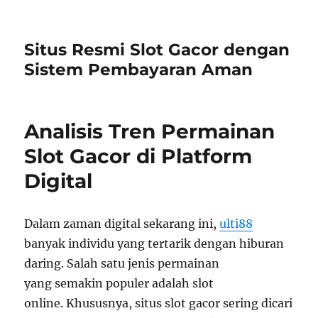
Situs Resmi Slot Gacor dengan
Sistem Pembayaran Aman
Analisis Tren Permainan
Slot Gacor di Platform
Digital
Dalam zaman digital sekarang ini,
ulti88
banyak individu yang tertarik dengan hiburan
daring. Salah satu jenis permainan
yang semakin populer adalah slot
online. Khususnya, situs slot gacor sering dicari