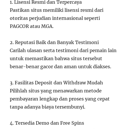
1. Lisensi Resmi dan Terpercaya
Pastikan situs memiliki lisensi resmi dari
otoritas perjudian internasional seperti
PAGCOR atau MGA.
2. Reputasi Baik dan Banyak Testimoni
Carilah ulasan serta testimoni dari pemain lain
untuk memastikan bahwa situs tersebut
benar-benar gacor dan aman untuk diakses.
3. Fasilitas Deposit dan Withdraw Mudah
Pilihlah situs yang menawarkan metode
pembayaran lengkap dan proses yang cepat
tanpa adanya biaya tersembunyi.
4. Tersedia Demo dan Free Spins