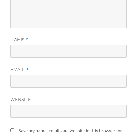
NAME
*
EMAIL
*
WEBSITE
Save my name, email, and website in this browser for