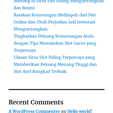
Menang di Situs Slot Paling Menguntungkan
dan Resmi
Rasakan Keuntungan Melimpah dari Slot
Online dan Ubah Perjudian Jadi Investasi
Menguntungkan
Tingkatkan Peluang Kemenangan Anda
dengan Tips Memainkan Slot Gacor yang
Terpercaya
Ulasan Situs Slot Paling Terpercaya yang
Memberikan Peluang Menang Tinggi dan
Slot Anti Rungkad Terbaik
Recent Comments
A WordPress Commenter
on
Hello world!