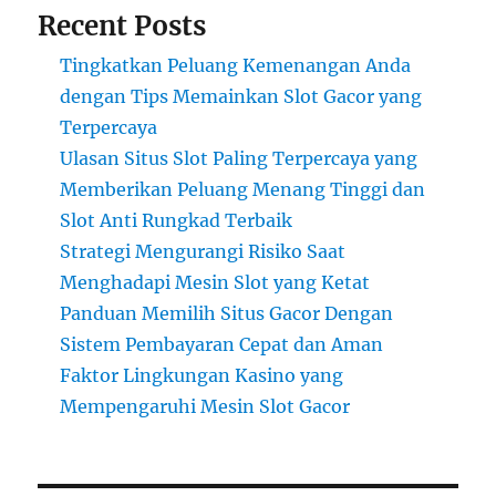
Recent Posts
Tingkatkan Peluang Kemenangan Anda
dengan Tips Memainkan Slot Gacor yang
Terpercaya
Ulasan Situs Slot Paling Terpercaya yang
Memberikan Peluang Menang Tinggi dan
Slot Anti Rungkad Terbaik
Strategi Mengurangi Risiko Saat
Menghadapi Mesin Slot yang Ketat
Panduan Memilih Situs Gacor Dengan
Sistem Pembayaran Cepat dan Aman
Faktor Lingkungan Kasino yang
Mempengaruhi Mesin Slot Gacor