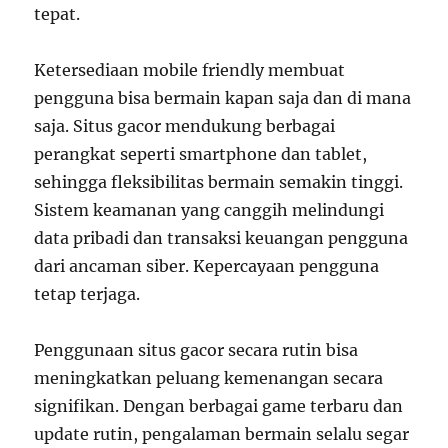
tepat.
Ketersediaan mobile friendly membuat
pengguna bisa bermain kapan saja dan di mana
saja. Situs gacor mendukung berbagai
perangkat seperti smartphone dan tablet,
sehingga fleksibilitas bermain semakin tinggi.
Sistem keamanan yang canggih melindungi
data pribadi dan transaksi keuangan pengguna
dari ancaman siber. Kepercayaan pengguna
tetap terjaga.
Penggunaan situs gacor secara rutin bisa
meningkatkan peluang kemenangan secara
signifikan. Dengan berbagai game terbaru dan
update rutin, pengalaman bermain selalu segar