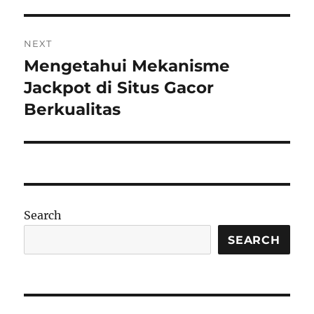
NEXT
Mengetahui Mekanisme
Next
post:
Jackpot di Situs Gacor
Berkualitas
Search
SEARCH