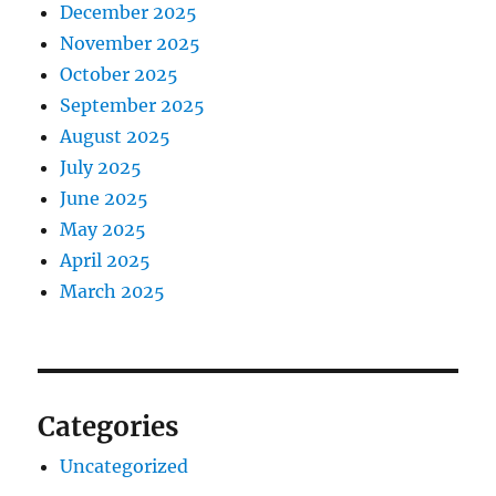
December 2025
November 2025
October 2025
September 2025
August 2025
July 2025
June 2025
May 2025
April 2025
March 2025
Categories
Uncategorized