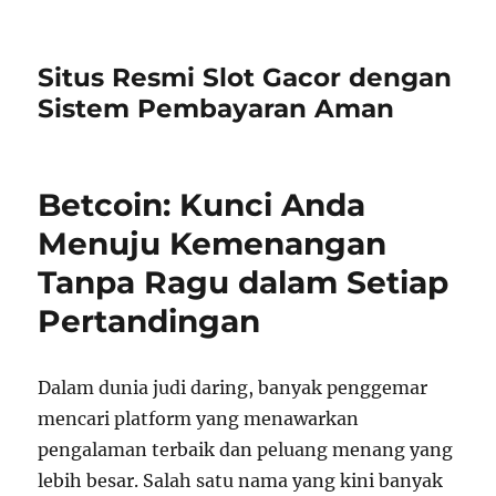
Situs Resmi Slot Gacor dengan
Sistem Pembayaran Aman
Betcoin: Kunci Anda
Menuju Kemenangan
Tanpa Ragu dalam Setiap
Pertandingan
Dalam dunia judi daring, banyak penggemar
mencari platform yang menawarkan
pengalaman terbaik dan peluang menang yang
lebih besar. Salah satu nama yang kini banyak