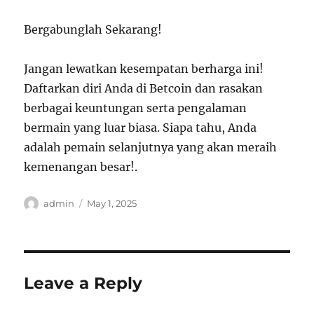
Bergabunglah Sekarang!
Jangan lewatkan kesempatan berharga ini!
Daftarkan diri Anda di Betcoin dan rasakan
berbagai keuntungan serta pengalaman
bermain yang luar biasa. Siapa tahu, Anda
adalah pemain selanjutnya yang akan meraih
kemenangan besar!.
Author
Posted
admin
May 1, 2025
on
Leave a Reply