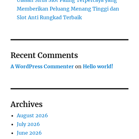
Ulasan Situs Slot Paling Terpercaya yang
Memberikan Peluang Menang Tinggi dan
Slot Anti Rungkad Terbaik
Recent Comments
A WordPress Commenter
on
Hello world!
Archives
August 2026
July 2026
June 2026