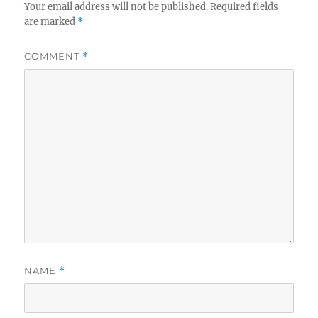
Your email address will not be published.
Required fields
are marked
*
COMMENT
*
NAME
*