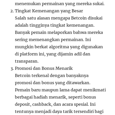
menemukan permainan yang mereka sukai.
Tingkat Kemenangan yang Besar
Salah satu alasan mengapa Betcoin disukai
adalah tingginya tingkat kemenangan.
Banyak pemain melaporkan bahwa mereka
sering memenangkan permainan. Ini
mungkin berkat algoritma yang digunakan
di platform ini, yang dijamin adil dan
transparan.
Promosi dan Bonus Menarik
Betcoin terkenal dengan banyaknya
promosi dan bonus yang ditawarkan.
Pemain baru maupun lama dapat menikmati
berbagai hadiah menarik, seperti bonus
deposit, cashback, dan acara spesial. Ini
tentunya menjadi daya tarik tersendiri bagi