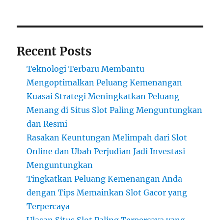
Recent Posts
Teknologi Terbaru Membantu
Mengoptimalkan Peluang Kemenangan
Kuasai Strategi Meningkatkan Peluang
Menang di Situs Slot Paling Menguntungkan
dan Resmi
Rasakan Keuntungan Melimpah dari Slot
Online dan Ubah Perjudian Jadi Investasi
Menguntungkan
Tingkatkan Peluang Kemenangan Anda
dengan Tips Memainkan Slot Gacor yang
Terpercaya