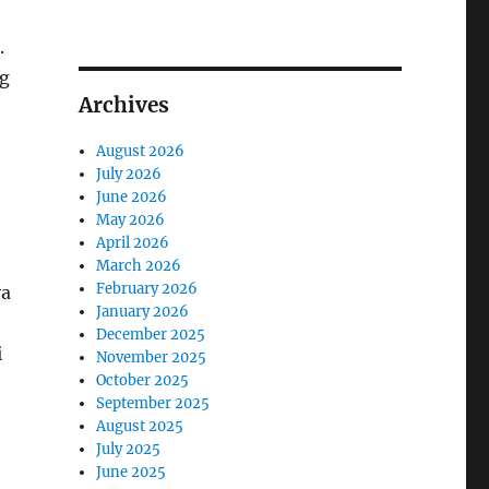
.
ng
Archives
August 2026
July 2026
June 2026
May 2026
April 2026
March 2026
February 2026
ya
January 2026
December 2025
i
November 2025
October 2025
September 2025
August 2025
July 2025
June 2025