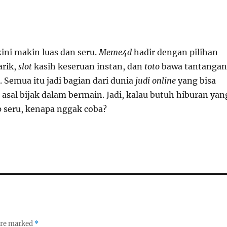
kini makin luas dan seru.
Meme4d
hadir dengan pilihan
rik,
slot
kasih keseruan instan, dan
toto
bawa tantangan
 Semua itu jadi bagian dari dunia
judi online
yang bisa
 asal bijak dalam bermain. Jadi, kalau butuh hiburan yan
p seru, kenapa nggak coba?
 are marked
*