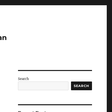
an
Search
SEARCH