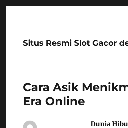
Situs Resmi Slot Gacor
Cara Asik Menikma
Era Online
Dunia Hibu