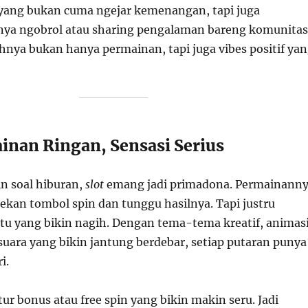
yang bukan cuma ngejar kemenangan, tapi juga
ya ngobrol atau sharing pengalaman bareng komunitas
ahnya bukan hanya permainan, tapi juga vibes positif ya
ainan Ringan, Sensasi Serius
n soal hiburan,
slot
emang jadi primadona. Permainann
tekan tombol spin dan tunggu hasilnya. Tapi justru
tu yang bikin nagih. Dengan tema-tema kreatif, animas
suara yang bikin jantung berdebar, setiap putaran punya
i.
itur bonus atau free spin yang bikin makin seru. Jadi