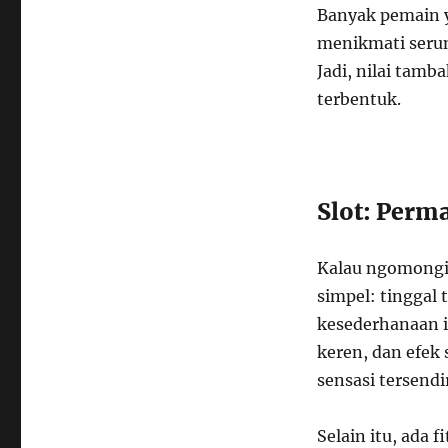
Banyak pemain 
menikmati serun
Jadi, nilai tamb
terbentuk.
Slot: Perm
Kalau ngomongi
simpel: tinggal 
kesederhanaan i
keren, dan efek 
sensasi tersendir
Selain itu, ada f