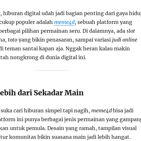
hiburan digital udah jadi bagian penting dari gaya hidu
 cukup populer adalah
meme4d
, sebuah platform yang
berbagai pilihan permainan seru. Di dalamnya, ada
slot
na,
toto
yang bikin penasaran, sampai variasi
judi online
adi teman santai kapan aja. Nggak heran kalau makin
ah nongkrong di dunia digital ini.
bih dari Sekadar Main
suka cari hiburan simpel tapi nagih,
meme4d
bisa jadi
Platform ini punya berbagai jenis permainan yang gampan
kan untuk pemula. Desain yang ramah, tampilan visual
itur komunitas bikin suasana main jadi lebih hangat.