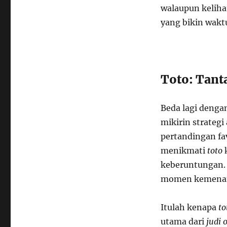
walaupun kelih
yang bikin wakt
Toto: Tant
Beda lagi deng
mikirin strategi
pertandingan fa
menikmati
toto
k
keberuntungan. 
momen kemenang
Itulah kenapa
to
utama dari
judi 