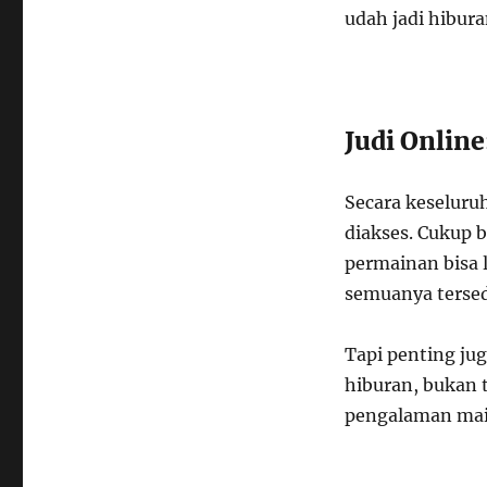
udah jadi hibu
Judi Online
Secara keseluru
diakses. Cukup 
permainan bisa 
semuanya terse
Tapi penting jug
hiburan, bukan 
pengalaman main