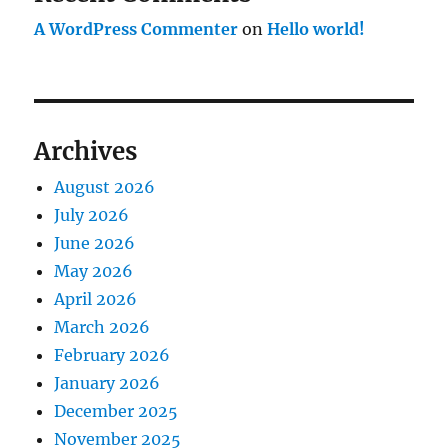
A WordPress Commenter
on
Hello world!
Archives
August 2026
July 2026
June 2026
May 2026
April 2026
March 2026
February 2026
January 2026
December 2025
November 2025