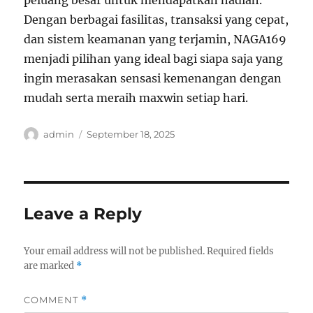
peluang besar untuk mendapatkan hadiah.
Dengan berbagai fasilitas, transaksi yang cepat,
dan sistem keamanan yang terjamin, NAGA169
menjadi pilihan yang ideal bagi siapa saja yang
ingin merasakan sensasi kemenangan dengan
mudah serta meraih maxwin setiap hari.
Author
Posted
admin
September 18, 2025
on
Leave a Reply
Your email address will not be published.
Required fields
are marked
*
COMMENT
*