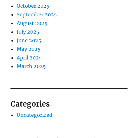
October 2025
September 2025
August 2025
July 2025
June 2025
May 2025
April 2025
March 2025
Categories
Uncategorized