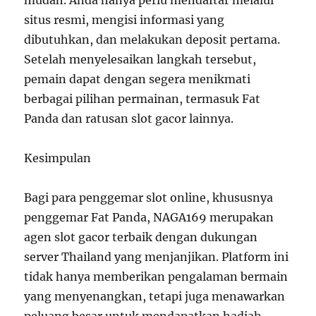
mudah. Anda hanya perlu mendaftar melalui
situs resmi, mengisi informasi yang
dibutuhkan, dan melakukan deposit pertama.
Setelah menyelesaikan langkah tersebut,
pemain dapat dengan segera menikmati
berbagai pilihan permainan, termasuk Fat
Panda dan ratusan slot gacor lainnya.
Kesimpulan
Bagi para penggemar slot online, khususnya
penggemar Fat Panda, NAGA169 merupakan
agen slot gacor terbaik dengan dukungan
server Thailand yang menjanjikan. Platform ini
tidak hanya memberikan pengalaman bermain
yang menyenangkan, tetapi juga menawarkan