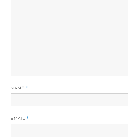
NAME
*
EMAIL
*