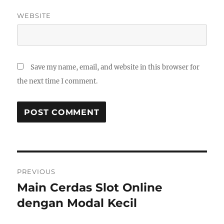
WEBSITE
Save my name, email, and website in this browser for
the next time I comment.
Post
PREVIOUS
navigation
Main Cerdas Slot Online
Previous
post:
dengan Modal Kecil