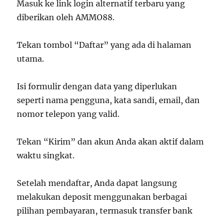
Masuk ke link login alternatif terbaru yang
diberikan oleh AMMO88.
Tekan tombol “Daftar” yang ada di halaman
utama.
Isi formulir dengan data yang diperlukan
seperti nama pengguna, kata sandi, email, dan
nomor telepon yang valid.
Tekan “Kirim” dan akun Anda akan aktif dalam
waktu singkat.
Setelah mendaftar, Anda dapat langsung
melakukan deposit menggunakan berbagai
pilihan pembayaran, termasuk transfer bank