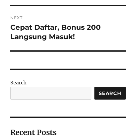
NEXT
Cepat Daftar, Bonus 200
Next
post:
Langsung Masuk!
Search
SEARCH
Recent Posts