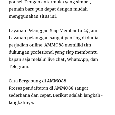
ponsel. Dengan antarmuka yang simpel,
pemain baru pun dapat dengan mudah
menggunakan situs ini.
Layanan Pelanggan Siap Membantu 24 Jam
Layanan pelanggan sangat penting di dunia
perjudian online. AMMO88 memiliki tim
dukungan profesional yang siap membantu
kapan saja melalui live chat, WhatsApp, dan
Telegram.
Cara Bergabung di AMMO88
Proses pendaftaran di AMMO88 sangat
sederhana dan cepat. Berikut adalah langkah-
langkahnya: