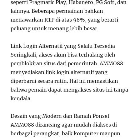
seperti Pragmatic Play, Habanero, PG Soft, dan
lainnya. Beberapa permainan bahkan
menawarkan RTP di atas 98%, yang berarti
peluang untuk menang lebih besar.
Link Login Alternatif yang Selalu Tersedia
Seringkali, akses akun bisa terhalang oleh
pemblokiran situs dari pemerintah. AMMO88
menyediakan link login alternatif yang
diperbarui secara rutin. Hal ini memastikan
bahwa pemain dapat mengakses situs ini tanpa
kendala.
Desain yang Modern dan Ramah Ponsel
AMMO88 dirancang agar mudah diakses di
berbagai perangkat, baik komputer maupun