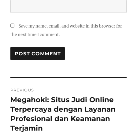
Save my name, email, and website in this browser for
the next time I comment.
Post
PREVIOUS
navigation
Megahoki: Situs Judi Online
Previous
post:
Terpercaya dengan Layanan
Profesional dan Keamanan
Terjamin