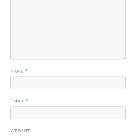
NAME
*
EMAIL
*
WEBSITE