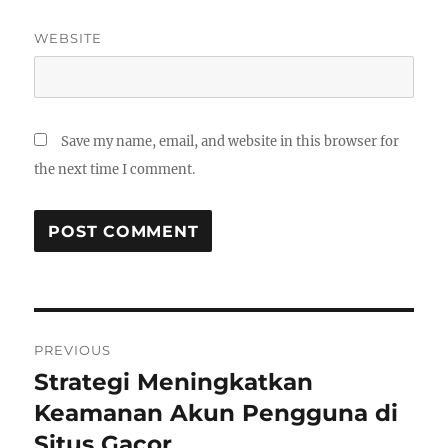
WEBSITE
Save my name, email, and website in this browser for
the next time I comment.
Post
PREVIOUS
navigation
Strategi Meningkatkan
Previous
post:
Keamanan Akun Pengguna di
Situs Gacor