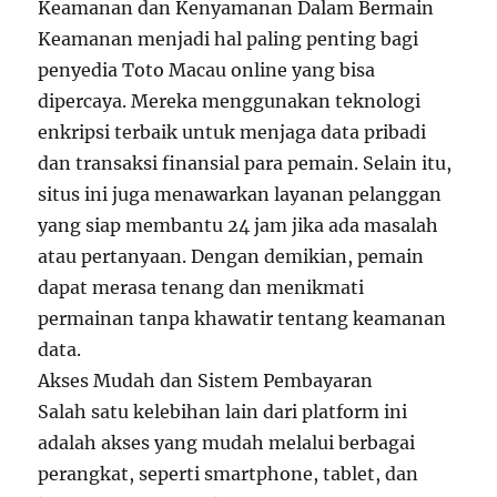
Keamanan dan Kenyamanan Dalam Bermain
Keamanan menjadi hal paling penting bagi
penyedia Toto Macau online yang bisa
dipercaya. Mereka menggunakan teknologi
enkripsi terbaik untuk menjaga data pribadi
dan transaksi finansial para pemain. Selain itu,
situs ini juga menawarkan layanan pelanggan
yang siap membantu 24 jam jika ada masalah
atau pertanyaan. Dengan demikian, pemain
dapat merasa tenang dan menikmati
permainan tanpa khawatir tentang keamanan
data.
Akses Mudah dan Sistem Pembayaran
Salah satu kelebihan lain dari platform ini
adalah akses yang mudah melalui berbagai
perangkat, seperti smartphone, tablet, dan