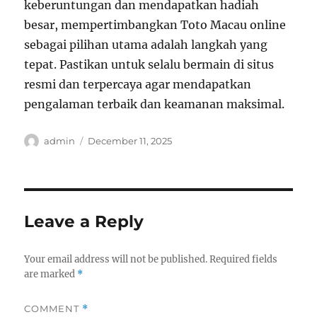
keberuntungan dan mendapatkan hadiah
besar, mempertimbangkan Toto Macau online
sebagai pilihan utama adalah langkah yang
tepat. Pastikan untuk selalu bermain di situs
resmi dan terpercaya agar mendapatkan
pengalaman terbaik dan keamanan maksimal.
Author
Posted
admin
December 11, 2025
on
Leave a Reply
Your email address will not be published.
Required fields
are marked
*
COMMENT
*