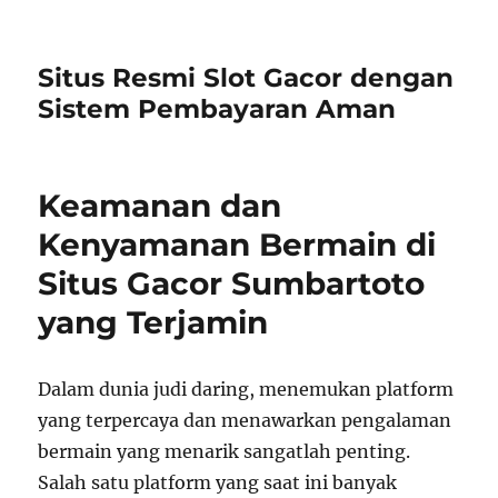
Situs Resmi Slot Gacor dengan
Sistem Pembayaran Aman
Keamanan dan
Kenyamanan Bermain di
Situs Gacor Sumbartoto
yang Terjamin
Dalam dunia judi daring, menemukan platform
yang terpercaya dan menawarkan pengalaman
bermain yang menarik sangatlah penting.
Salah satu platform yang saat ini banyak