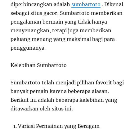
diperbincangkan adalah
sumbartoto
. Dikenal
sebagai situs gacor, Sumbartoto memberikan
pengalaman bermain yang tidak hanya
menyenangkan, tetapi juga memberikan
peluang menang yang maksimal bagi para
penggunanya.
Kelebihan Sumbartoto
Sumbartoto telah menjadi pilihan favorit bagi
banyak pemain karena beberapa alasan.
Berikut ini adalah beberapa kelebihan yang
ditawarkan oleh situs ini:
Variasi Permainan yang Beragam