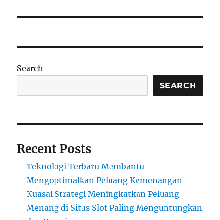
Search
SEARCH
Recent Posts
Teknologi Terbaru Membantu
Mengoptimalkan Peluang Kemenangan
Kuasai Strategi Meningkatkan Peluang
Menang di Situs Slot Paling Menguntungkan