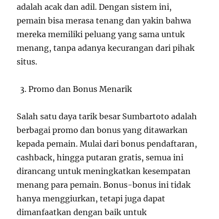
adalah acak dan adil. Dengan sistem ini,
pemain bisa merasa tenang dan yakin bahwa
mereka memiliki peluang yang sama untuk
menang, tanpa adanya kecurangan dari pihak
situs.
Promo dan Bonus Menarik
Salah satu daya tarik besar Sumbartoto adalah
berbagai promo dan bonus yang ditawarkan
kepada pemain. Mulai dari bonus pendaftaran,
cashback, hingga putaran gratis, semua ini
dirancang untuk meningkatkan kesempatan
menang para pemain. Bonus-bonus ini tidak
hanya menggiurkan, tetapi juga dapat
dimanfaatkan dengan baik untuk