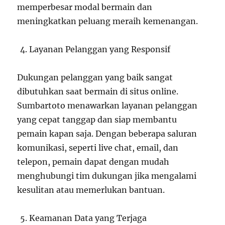
memperbesar modal bermain dan
meningkatkan peluang meraih kemenangan.
Layanan Pelanggan yang Responsif
Dukungan pelanggan yang baik sangat
dibutuhkan saat bermain di situs online.
Sumbartoto menawarkan layanan pelanggan
yang cepat tanggap dan siap membantu
pemain kapan saja. Dengan beberapa saluran
komunikasi, seperti live chat, email, dan
telepon, pemain dapat dengan mudah
menghubungi tim dukungan jika mengalami
kesulitan atau memerlukan bantuan.
Keamanan Data yang Terjaga