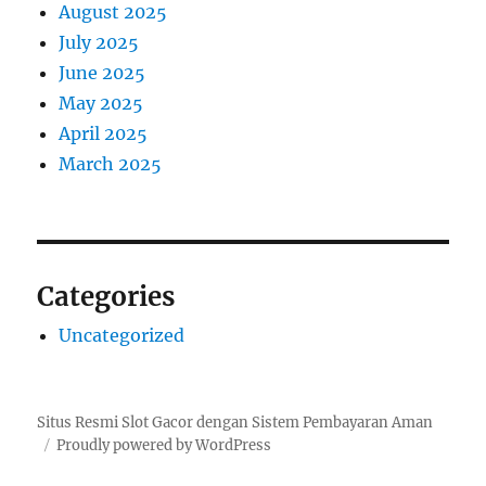
August 2025
July 2025
June 2025
May 2025
April 2025
March 2025
Categories
Uncategorized
Situs Resmi Slot Gacor dengan Sistem Pembayaran Aman
Proudly powered by WordPress