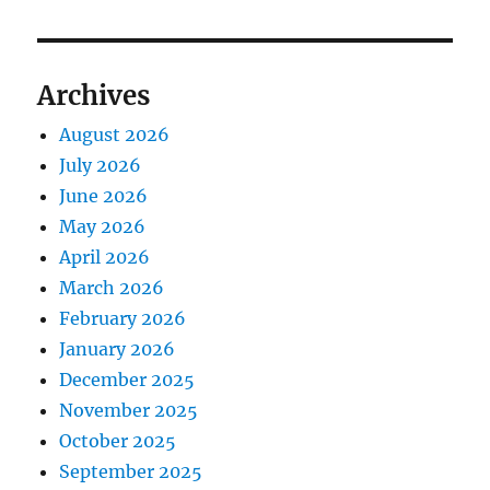
Archives
August 2026
July 2026
June 2026
May 2026
April 2026
March 2026
February 2026
January 2026
December 2025
November 2025
October 2025
September 2025