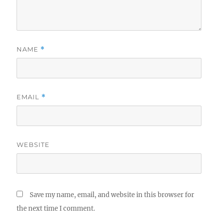
NAME
*
EMAIL
*
WEBSITE
Save my name, email, and website in this browser for
the next time I comment.