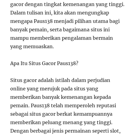
gacor dengan tingkat kemenangan yang tinggi.
Dalam tulisan ini, kita akan mengungkap
mengapa Paus138 menjadi pilihan utama bagi
banyak pemain, serta bagaimana situs ini
mampu memberikan pengalaman bermain
yang memuaskan.
Apa Itu Situs Gacor Paus138?
Situs gacor adalah istilah dalam perjudian
online yang merujuk pada situs yang
memberikan banyak kemenangan kepada
pemain. Paus138 telah memperoleh reputasi
sebagai situs gacor berkat kemampuannya
memberikan peluang menang yang tinggi.
Dengan berbagai jenis permainan seperti slot,