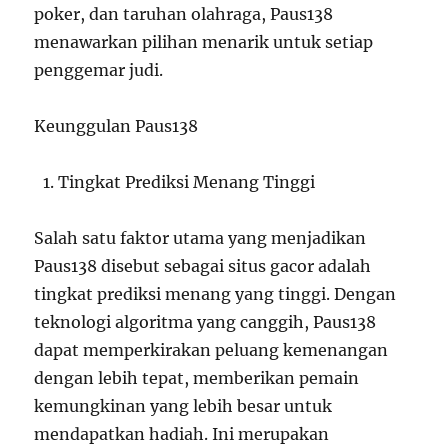
poker, dan taruhan olahraga, Paus138
menawarkan pilihan menarik untuk setiap
penggemar judi.
Keunggulan Paus138
Tingkat Prediksi Menang Tinggi
Salah satu faktor utama yang menjadikan
Paus138 disebut sebagai situs gacor adalah
tingkat prediksi menang yang tinggi. Dengan
teknologi algoritma yang canggih, Paus138
dapat memperkirakan peluang kemenangan
dengan lebih tepat, memberikan pemain
kemungkinan yang lebih besar untuk
mendapatkan hadiah. Ini merupakan