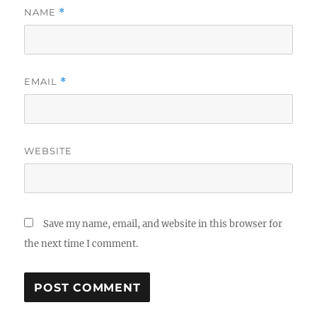
NAME
*
EMAIL
*
WEBSITE
Save my name, email, and website in this browser for
the next time I comment.