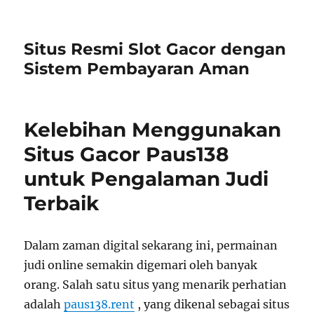
Situs Resmi Slot Gacor dengan
Sistem Pembayaran Aman
Kelebihan Menggunakan
Situs Gacor Paus138
untuk Pengalaman Judi
Terbaik
Dalam zaman digital sekarang ini, permainan
judi online semakin digemari oleh banyak
orang. Salah satu situs yang menarik perhatian
adalah
paus138.rent
, yang dikenal sebagai situs