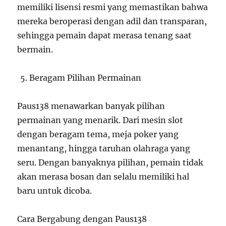
memiliki lisensi resmi yang memastikan bahwa
mereka beroperasi dengan adil dan transparan,
sehingga pemain dapat merasa tenang saat
bermain.
Beragam Pilihan Permainan
Paus138 menawarkan banyak pilihan
permainan yang menarik. Dari mesin slot
dengan beragam tema, meja poker yang
menantang, hingga taruhan olahraga yang
seru. Dengan banyaknya pilihan, pemain tidak
akan merasa bosan dan selalu memiliki hal
baru untuk dicoba.
Cara Bergabung dengan Paus138