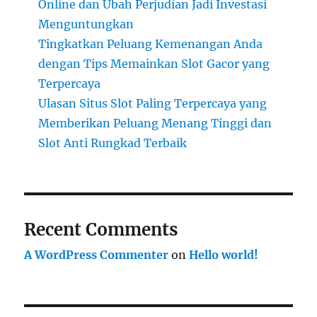
Online dan Ubah Perjudian Jadi Investasi
Menguntungkan
Tingkatkan Peluang Kemenangan Anda
dengan Tips Memainkan Slot Gacor yang
Terpercaya
Ulasan Situs Slot Paling Terpercaya yang
Memberikan Peluang Menang Tinggi dan
Slot Anti Rungkad Terbaik
Recent Comments
A WordPress Commenter
on
Hello world!