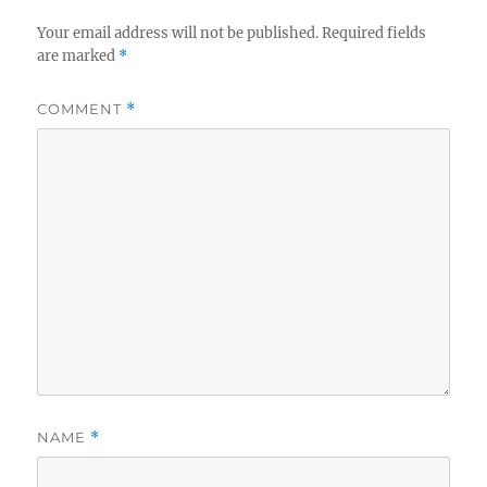
Your email address will not be published.
Required fields
are marked
*
COMMENT
*
NAME
*