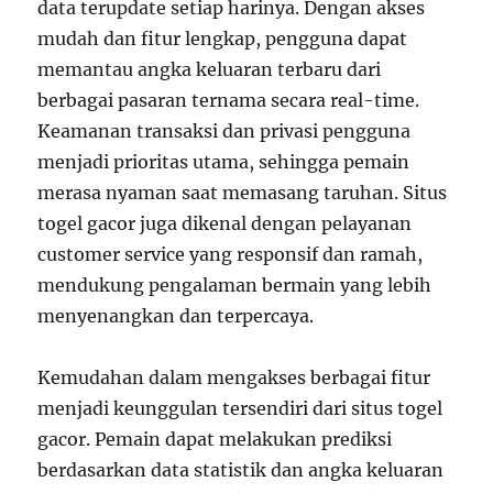
data terupdate setiap harinya. Dengan akses
mudah dan fitur lengkap, pengguna dapat
memantau angka keluaran terbaru dari
berbagai pasaran ternama secara real-time.
Keamanan transaksi dan privasi pengguna
menjadi prioritas utama, sehingga pemain
merasa nyaman saat memasang taruhan. Situs
togel gacor juga dikenal dengan pelayanan
customer service yang responsif dan ramah,
mendukung pengalaman bermain yang lebih
menyenangkan dan terpercaya.
Kemudahan dalam mengakses berbagai fitur
menjadi keunggulan tersendiri dari situs togel
gacor. Pemain dapat melakukan prediksi
berdasarkan data statistik dan angka keluaran