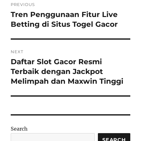
PREVIOUS
navigation
Tren Penggunaan Fitur Live
Previous
post:
Betting di Situs Togel Gacor
NEXT
Daftar Slot Gacor Resmi
Next
post:
Terbaik dengan Jackpot
Melimpah dan Maxwin Tinggi
Search
SEARCH