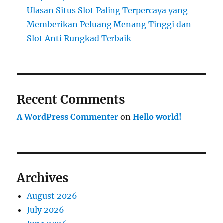
Ulasan Situs Slot Paling Terpercaya yang
Memberikan Peluang Menang Tinggi dan
Slot Anti Rungkad Terbaik
Recent Comments
A WordPress Commenter
on
Hello world!
Archives
August 2026
July 2026