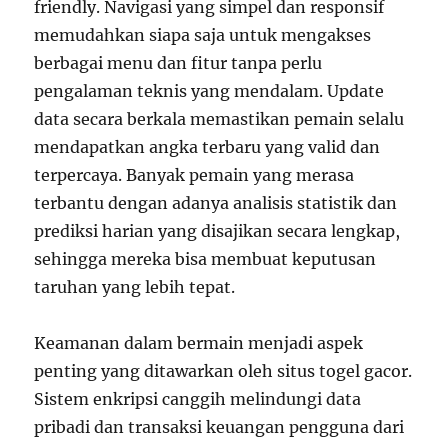
friendly. Navigasi yang simpel dan responsif
memudahkan siapa saja untuk mengakses
berbagai menu dan fitur tanpa perlu
pengalaman teknis yang mendalam. Update
data secara berkala memastikan pemain selalu
mendapatkan angka terbaru yang valid dan
terpercaya. Banyak pemain yang merasa
terbantu dengan adanya analisis statistik dan
prediksi harian yang disajikan secara lengkap,
sehingga mereka bisa membuat keputusan
taruhan yang lebih tepat.
Keamanan dalam bermain menjadi aspek
penting yang ditawarkan oleh situs togel gacor.
Sistem enkripsi canggih melindungi data
pribadi dan transaksi keuangan pengguna dari