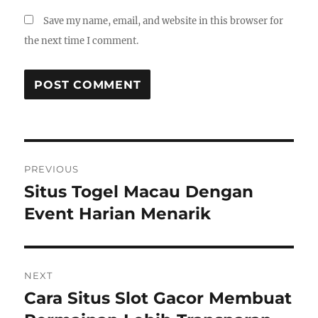
Save my name, email, and website in this browser for
the next time I comment.
Post
PREVIOUS
navigation
Situs Togel Macau Dengan
Previous
post:
Event Harian Menarik
NEXT
Cara Situs Slot Gacor Membuat
Next
post: