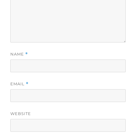
NAME
*
EMAIL
*
WEBSITE