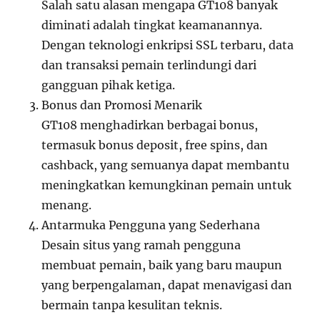
Salah satu alasan mengapa GT108 banyak
diminati adalah tingkat keamanannya.
Dengan teknologi enkripsi SSL terbaru, data
dan transaksi pemain terlindungi dari
gangguan pihak ketiga.
Bonus dan Promosi Menarik
GT108 menghadirkan berbagai bonus,
termasuk bonus deposit, free spins, dan
cashback, yang semuanya dapat membantu
meningkatkan kemungkinan pemain untuk
menang.
Antarmuka Pengguna yang Sederhana
Desain situs yang ramah pengguna
membuat pemain, baik yang baru maupun
yang berpengalaman, dapat menavigasi dan
bermain tanpa kesulitan teknis.