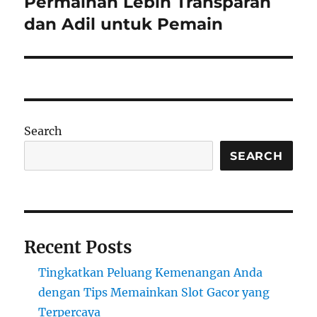
Permainan Lebih Transparan
dan Adil untuk Pemain
Search
SEARCH
Recent Posts
Tingkatkan Peluang Kemenangan Anda
dengan Tips Memainkan Slot Gacor yang
Terpercaya