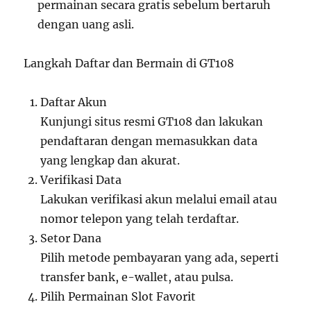
permainan secara gratis sebelum bertaruh
dengan uang asli.
Langkah Daftar dan Bermain di GT108
Daftar Akun
Kunjungi situs resmi GT108 dan lakukan
pendaftaran dengan memasukkan data
yang lengkap dan akurat.
Verifikasi Data
Lakukan verifikasi akun melalui email atau
nomor telepon yang telah terdaftar.
Setor Dana
Pilih metode pembayaran yang ada, seperti
transfer bank, e-wallet, atau pulsa.
Pilih Permainan Slot Favorit