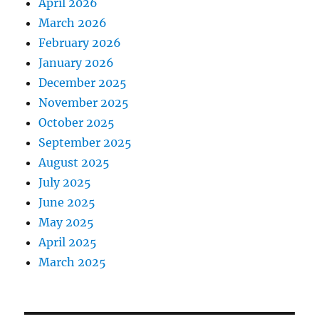
April 2026
March 2026
February 2026
January 2026
December 2025
November 2025
October 2025
September 2025
August 2025
July 2025
June 2025
May 2025
April 2025
March 2025