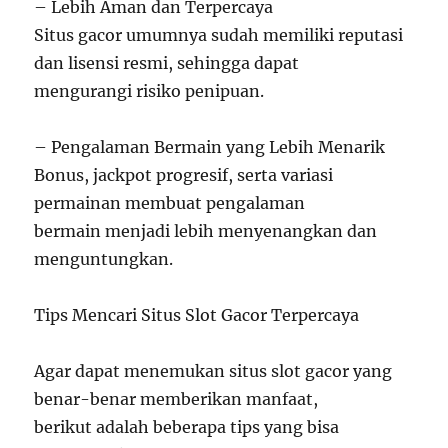
– Lebih Aman dan Terpercaya
Situs gacor umumnya sudah memiliki reputasi
dan lisensi resmi, sehingga dapat
mengurangi risiko penipuan.
– Pengalaman Bermain yang Lebih Menarik
Bonus, jackpot progresif, serta variasi
permainan membuat pengalaman
bermain menjadi lebih menyenangkan dan
menguntungkan.
Tips Mencari Situs Slot Gacor Terpercaya
Agar dapat menemukan situs slot gacor yang
benar-benar memberikan manfaat,
berikut adalah beberapa tips yang bisa