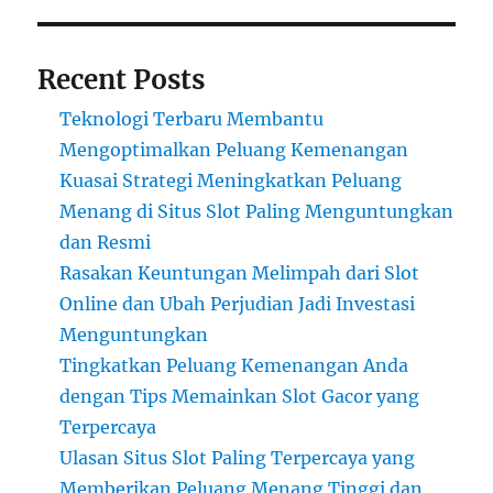
Recent Posts
Teknologi Terbaru Membantu
Mengoptimalkan Peluang Kemenangan
Kuasai Strategi Meningkatkan Peluang
Menang di Situs Slot Paling Menguntungkan
dan Resmi
Rasakan Keuntungan Melimpah dari Slot
Online dan Ubah Perjudian Jadi Investasi
Menguntungkan
Tingkatkan Peluang Kemenangan Anda
dengan Tips Memainkan Slot Gacor yang
Terpercaya
Ulasan Situs Slot Paling Terpercaya yang
Memberikan Peluang Menang Tinggi dan