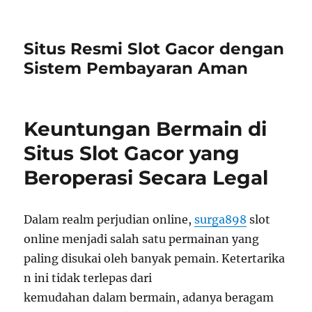
Situs Resmi Slot Gacor dengan
Sistem Pembayaran Aman
Keuntungan Bermain di
Situs Slot Gacor yang
Beroperasi Secara Legal
Dalam realm perjudian online,
surga898
slot
online menjadi salah satu permainan yang
paling disukai oleh banyak pemain. Ketertarika
n ini tidak terlepas dari
kemudahan dalam bermain, adanya beragam