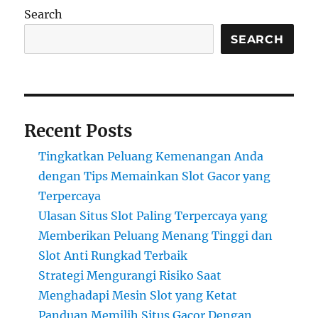
Search
SEARCH
Recent Posts
Tingkatkan Peluang Kemenangan Anda
dengan Tips Memainkan Slot Gacor yang
Terpercaya
Ulasan Situs Slot Paling Terpercaya yang
Memberikan Peluang Menang Tinggi dan
Slot Anti Rungkad Terbaik
Strategi Mengurangi Risiko Saat
Menghadapi Mesin Slot yang Ketat
Panduan Memilih Situs Gacor Dengan