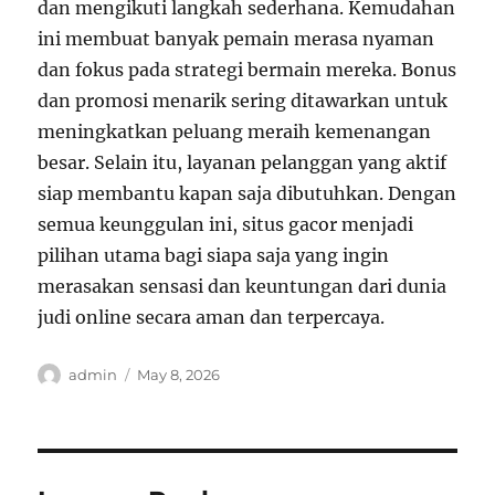
dan mengikuti langkah sederhana. Kemudahan
ini membuat banyak pemain merasa nyaman
dan fokus pada strategi bermain mereka. Bonus
dan promosi menarik sering ditawarkan untuk
meningkatkan peluang meraih kemenangan
besar. Selain itu, layanan pelanggan yang aktif
siap membantu kapan saja dibutuhkan. Dengan
semua keunggulan ini, situs gacor menjadi
pilihan utama bagi siapa saja yang ingin
merasakan sensasi dan keuntungan dari dunia
judi online secara aman dan terpercaya.
Author
Posted
admin
May 8, 2026
on