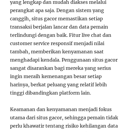
yang lengkap dan mudah diakses melalui
perangkat apa saja. Dengan sistem yang
canggih, situs gacor memastikan setiap
transaksi berjalan lancar dan data pemain
terlindungi dengan baik. Fitur live chat dan
customer service responsif menjadi nilai
tambah, memberikan kenyamanan saat
menghadapi kendala. Penggunaan situs gacor
sangat disarankan bagi mereka yang serius
ingin meraih kemenangan besar setiap
harinya, berkat peluang yang relatif lebih
tinggi dibandingkan platform lain.
Keamanan dan kenyamanan menjadi fokus
utama dari situs gacor, sehingga pemain tidak
perlu khawatir tentang risiko kehilangan data