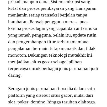
pribadi maupun dana. Sistem enkripsi yang
ketat dan proses pembayaran yang transparan
menjamin setiap transaksi berjalan tanpa
hambatan. Banyak pengguna merasa puas
karena proses login yang cepat dan antarmuka
yang ramah pengguna. Selain itu, update rutin
dan pengembangan fitur terbaru membuat
pengalaman bermain tetap menarik dan tidak
monoton. Dukungan teknologi mutakhir ini
menjadikan situs gacor sebagai pilihan
terpercaya untuk berbagai jenis permainan judi
daring.
Beragam jenis permainan tersedia dalam satu
platform yang disebut situs gacor, mulai dari
slot, poker, domino, hingga taruhan olahraga.