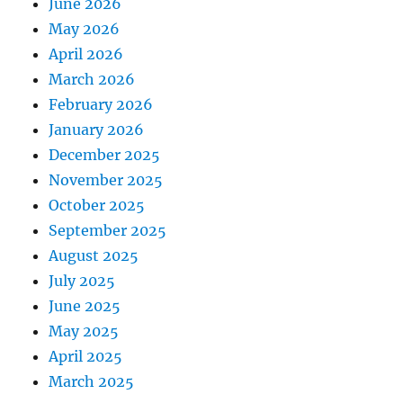
June 2026
May 2026
April 2026
March 2026
February 2026
January 2026
December 2025
November 2025
October 2025
September 2025
August 2025
July 2025
June 2025
May 2025
April 2025
March 2025