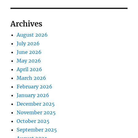
Archives
August 2026
July 2026
June 2026
May 2026
April 2026
March 2026
February 2026
January 2026
December 2025
November 2025
October 2025
September 2025