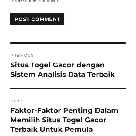
the next time I comment.
Post
PREVIOUS
navigation
Situs Togel Gacor dengan
Previous
post:
Sistem Analisis Data Terbaik
NEXT
Faktor-Faktor Penting Dalam
Next
post:
Memilih Situs Togel Gacor
Terbaik Untuk Pemula