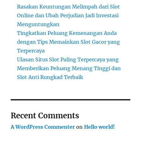
Rasakan Keuntungan Melimpah dari Slot
Online dan Ubah Perjudian Jadi Investasi
Menguntungkan
Tingkatkan Peluang Kemenangan Anda
dengan Tips Memainkan Slot Gacor yang
Terpercaya
Ulasan Situs Slot Paling Terpercaya yang
Memberikan Peluang Menang Tinggi dan
Slot Anti Rungkad Terbaik
Recent Comments
A WordPress Commenter
on
Hello world!