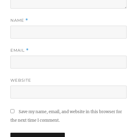
NAME
*
EMAIL
*
WEBSITE
Save my name, email, and website in this browser for
the next time I comment.