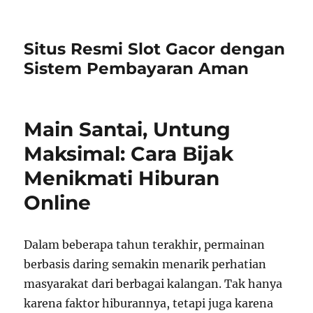
Situs Resmi Slot Gacor dengan
Sistem Pembayaran Aman
Main Santai, Untung
Maksimal: Cara Bijak
Menikmati Hiburan
Online
Dalam beberapa tahun terakhir, permainan
berbasis daring semakin menarik perhatian
masyarakat dari berbagai kalangan. Tak hanya
karena faktor hiburannya, tetapi juga karena