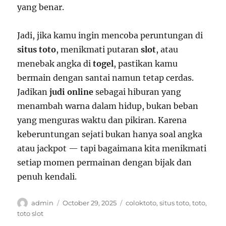
yang benar.
Jadi, jika kamu ingin mencoba peruntungan di
situs toto
, menikmati putaran
slot
, atau
menebak angka di
togel
, pastikan kamu
bermain dengan santai namun tetap cerdas.
Jadikan
judi online
sebagai hiburan yang
menambah warna dalam hidup, bukan beban
yang menguras waktu dan pikiran. Karena
keberuntungan sejati bukan hanya soal angka
atau jackpot — tapi bagaimana kita menikmati
setiap momen permainan dengan bijak dan
penuh kendali.
Author
Posted
Tags
admin
October 29, 2025
coloktoto
,
situs toto
,
toto
,
on
toto slot