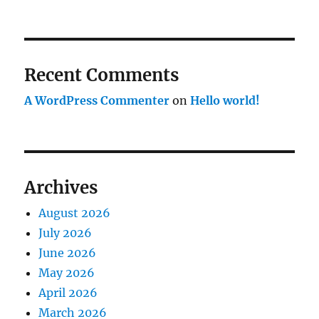
Recent Comments
A WordPress Commenter
on
Hello world!
Archives
August 2026
July 2026
June 2026
May 2026
April 2026
March 2026