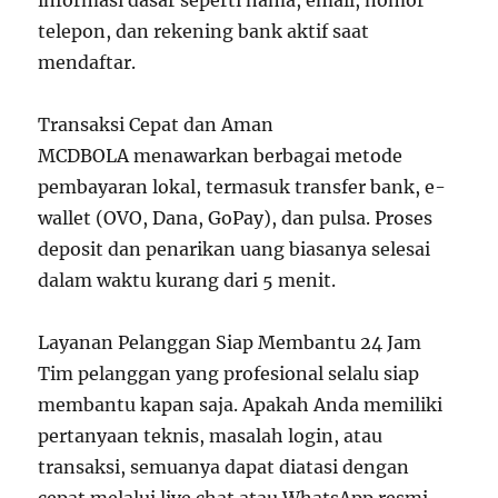
informasi dasar seperti nama, email, nomor
telepon, dan rekening bank aktif saat
mendaftar.
Transaksi Cepat dan Aman
MCDBOLA menawarkan berbagai metode
pembayaran lokal, termasuk transfer bank, e-
wallet (OVO, Dana, GoPay), dan pulsa. Proses
deposit dan penarikan uang biasanya selesai
dalam waktu kurang dari 5 menit.
Layanan Pelanggan Siap Membantu 24 Jam
Tim pelanggan yang profesional selalu siap
membantu kapan saja. Apakah Anda memiliki
pertanyaan teknis, masalah login, atau
transaksi, semuanya dapat diatasi dengan