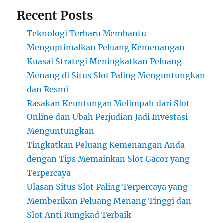
Recent Posts
Teknologi Terbaru Membantu
Mengoptimalkan Peluang Kemenangan
Kuasai Strategi Meningkatkan Peluang
Menang di Situs Slot Paling Menguntungkan
dan Resmi
Rasakan Keuntungan Melimpah dari Slot
Online dan Ubah Perjudian Jadi Investasi
Menguntungkan
Tingkatkan Peluang Kemenangan Anda
dengan Tips Memainkan Slot Gacor yang
Terpercaya
Ulasan Situs Slot Paling Terpercaya yang
Memberikan Peluang Menang Tinggi dan
Slot Anti Rungkad Terbaik