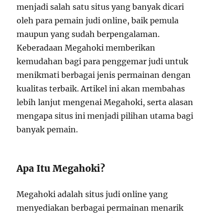
menjadi salah satu situs yang banyak dicari
oleh para pemain judi online, baik pemula
maupun yang sudah berpengalaman.
Keberadaan Megahoki memberikan
kemudahan bagi para penggemar judi untuk
menikmati berbagai jenis permainan dengan
kualitas terbaik. Artikel ini akan membahas
lebih lanjut mengenai Megahoki, serta alasan
mengapa situs ini menjadi pilihan utama bagi
banyak pemain.
Apa Itu Megahoki?
Megahoki adalah situs judi online yang
menyediakan berbagai permainan menarik