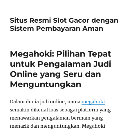
Situs Resmi Slot Gacor dengan
Sistem Pembayaran Aman
Megahoki: Pilihan Tepat
untuk Pengalaman Judi
Online yang Seru dan
Menguntungkan
Dalam dunia judi online, nama
megahoki
semakin dikenal luas sebagai platform yang
menawarkan pengalaman bermain yang
menarik dan menguntungkan. Megahoki