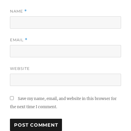
NAME
*
EMAIL
*
WEBSITE
Save my name, email, and website in this browser for
the next time I comment.