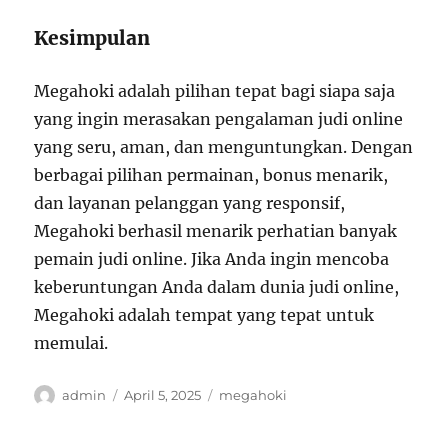
Kesimpulan
Megahoki adalah pilihan tepat bagi siapa saja
yang ingin merasakan pengalaman judi online
yang seru, aman, dan menguntungkan. Dengan
berbagai pilihan permainan, bonus menarik,
dan layanan pelanggan yang responsif,
Megahoki berhasil menarik perhatian banyak
pemain judi online. Jika Anda ingin mencoba
keberuntungan Anda dalam dunia judi online,
Megahoki adalah tempat yang tepat untuk
memulai.
Author
Posted
Tags
admin
April 5, 2025
megahoki
on