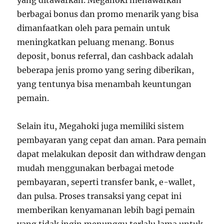
yang ditawarkan. Megahoki menawarkan
berbagai bonus dan promo menarik yang bisa
dimanfaatkan oleh para pemain untuk
meningkatkan peluang menang. Bonus
deposit, bonus referral, dan cashback adalah
beberapa jenis promo yang sering diberikan,
yang tentunya bisa menambah keuntungan
pemain.
Selain itu, Megahoki juga memiliki sistem
pembayaran yang cepat dan aman. Para pemain
dapat melakukan deposit dan withdraw dengan
mudah menggunakan berbagai metode
pembayaran, seperti transfer bank, e-wallet,
dan pulsa. Proses transaksi yang cepat ini
memberikan kenyamanan lebih bagi pemain