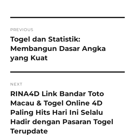
Post
PREVIOUS
navigation
Togel dan Statistik:
Previous
post:
Membangun Dasar Angka
yang Kuat
NEXT
RINA4D Link Bandar Toto
Next
post:
Macau & Togel Online 4D
Paling Hits Hari Ini Selalu
Hadir dengan Pasaran Togel
Terupdate