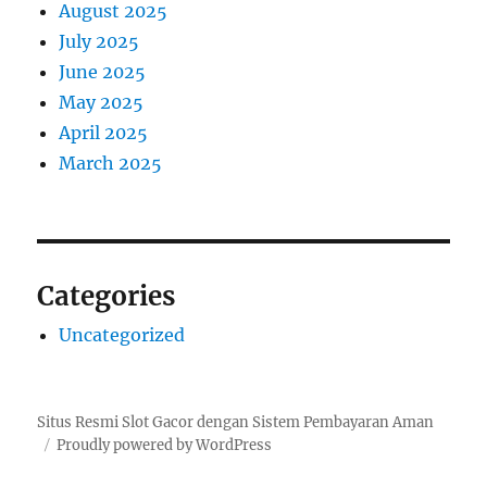
August 2025
July 2025
June 2025
May 2025
April 2025
March 2025
Categories
Uncategorized
Situs Resmi Slot Gacor dengan Sistem Pembayaran Aman
Proudly powered by WordPress