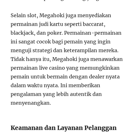
Selain slot, Megahoki juga menyediakan
permainan judi kartu seperti baccarat,
blackjack, dan poker. Permainan-permainan
ini sangat cocok bagi pemain yang ingin
menguji strategi dan keterampilan mereka.
Tidak hanya itu, Megahoki juga menawarkan
permainan live casino yang memungkinkan
pemain untuk bermain dengan dealer nyata
dalam waktu nyata. Ini memberikan
pengalaman yang lebih autentik dan
menyenangkan.
Keamanan dan Layanan Pelanggan