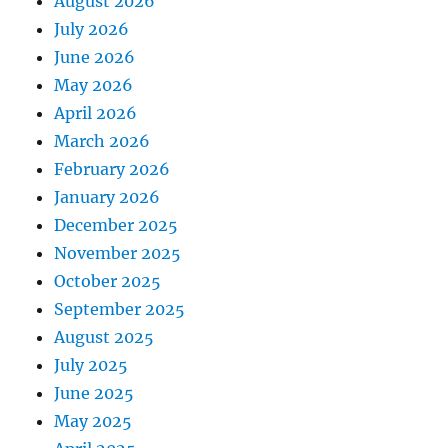
August 2026
July 2026
June 2026
May 2026
April 2026
March 2026
February 2026
January 2026
December 2025
November 2025
October 2025
September 2025
August 2025
July 2025
June 2025
May 2025