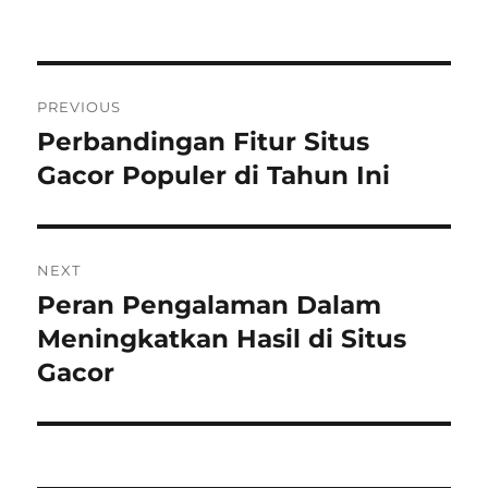
Post
PREVIOUS
navigation
Perbandingan Fitur Situs
Previous
post:
Gacor Populer di Tahun Ini
NEXT
Peran Pengalaman Dalam
Next
post:
Meningkatkan Hasil di Situs
Gacor