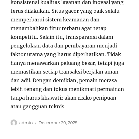
konsistensi kualitas layanan dan inovasi yang
terus dilakukan. Situs gacor yang baik selalu
memperbarui sistem keamanan dan
menambahkan fitur terbaru agar tetap
kompetitif. Selain itu, transparansi dalam
pengelolaan data dan pembayaran menjadi
faktor utama yang harus diperhatikan. Tidak
hanya menawarkan peluang besar, tetapi juga
memastikan setiap transaksi berjalan aman
dan adil. Dengan demikian, pemain merasa
lebih tenang dan fokus menikmati permainan
tanpa harus khawatir akan risiko penipuan
atau gangguan teknis.
Author
Posted
admin
December 30, 2025
on