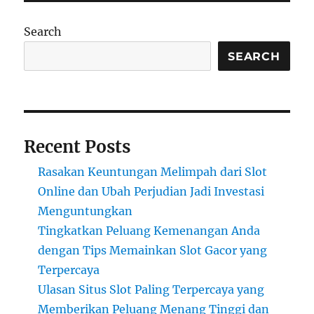
Search
SEARCH
Recent Posts
Rasakan Keuntungan Melimpah dari Slot
Online dan Ubah Perjudian Jadi Investasi
Menguntungkan
Tingkatkan Peluang Kemenangan Anda
dengan Tips Memainkan Slot Gacor yang
Terpercaya
Ulasan Situs Slot Paling Terpercaya yang
Memberikan Peluang Menang Tinggi dan