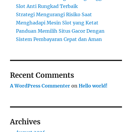
Slot Anti Rungkad Terbaik
Strategi Mengurangi Risiko Saat
Menghadapi Mesin Slot yang Ketat
Panduan Memilih Situs Gacor Dengan
Sistem Pembayaran Cepat dan Aman
Recent Comments
A WordPress Commenter
on
Hello world!
Archives