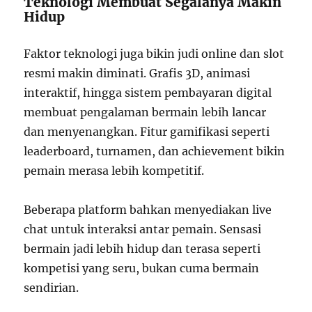
Teknologi Membuat Segalanya Makin
Hidup
Faktor teknologi juga bikin judi online dan slot
resmi makin diminati. Grafis 3D, animasi
interaktif, hingga sistem pembayaran digital
membuat pengalaman bermain lebih lancar
dan menyenangkan. Fitur gamifikasi seperti
leaderboard, turnamen, dan achievement bikin
pemain merasa lebih kompetitif.
Beberapa platform bahkan menyediakan live
chat untuk interaksi antar pemain. Sensasi
bermain jadi lebih hidup dan terasa seperti
kompetisi yang seru, bukan cuma bermain
sendirian.