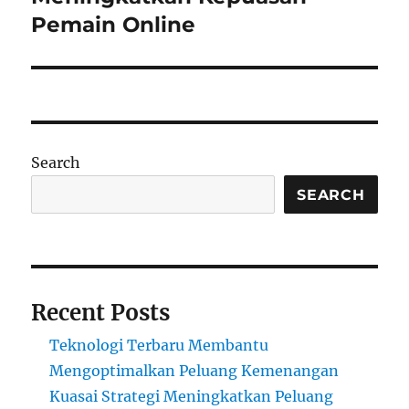
Pemain Online
Search
SEARCH
Recent Posts
Teknologi Terbaru Membantu
Mengoptimalkan Peluang Kemenangan
Kuasai Strategi Meningkatkan Peluang