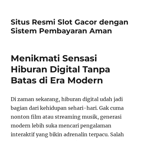
Situs Resmi Slot Gacor dengan
Sistem Pembayaran Aman
Menikmati Sensasi
Hiburan Digital Tanpa
Batas di Era Modern
Di zaman sekarang, hiburan digital udah jadi
bagian dari kehidupan sehari-hari. Gak cuma
nonton film atau streaming musik, generasi
modern lebih suka mencari pengalaman
interaktif yang bikin adrenalin terpacu. Salah