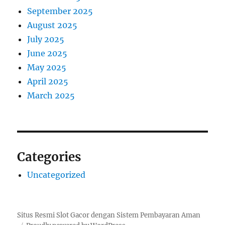
September 2025
August 2025
July 2025
June 2025
May 2025
April 2025
March 2025
Categories
Uncategorized
Situs Resmi Slot Gacor dengan Sistem Pembayaran Aman