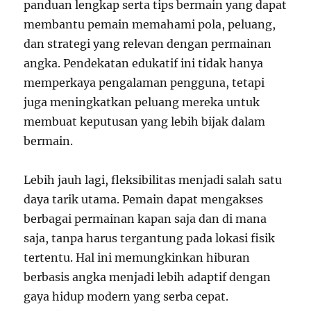
panduan lengkap serta tips bermain yang dapat
membantu pemain memahami pola, peluang,
dan strategi yang relevan dengan permainan
angka. Pendekatan edukatif ini tidak hanya
memperkaya pengalaman pengguna, tetapi
juga meningkatkan peluang mereka untuk
membuat keputusan yang lebih bijak dalam
bermain.
Lebih jauh lagi, fleksibilitas menjadi salah satu
daya tarik utama. Pemain dapat mengakses
berbagai permainan kapan saja dan di mana
saja, tanpa harus tergantung pada lokasi fisik
tertentu. Hal ini memungkinkan hiburan
berbasis angka menjadi lebih adaptif dengan
gaya hidup modern yang serba cepat.