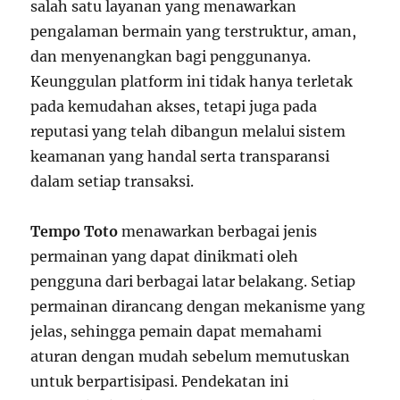
salah satu layanan yang menawarkan
pengalaman bermain yang terstruktur, aman,
dan menyenangkan bagi penggunanya.
Keunggulan platform ini tidak hanya terletak
pada kemudahan akses, tetapi juga pada
reputasi yang telah dibangun melalui sistem
keamanan yang handal serta transparansi
dalam setiap transaksi.
Tempo Toto
menawarkan berbagai jenis
permainan yang dapat dinikmati oleh
pengguna dari berbagai latar belakang. Setiap
permainan dirancang dengan mekanisme yang
jelas, sehingga pemain dapat memahami
aturan dengan mudah sebelum memutuskan
untuk berpartisipasi. Pendekatan ini