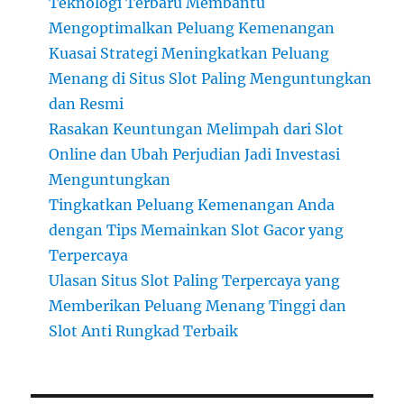
Teknologi Terbaru Membantu
Mengoptimalkan Peluang Kemenangan
Kuasai Strategi Meningkatkan Peluang
Menang di Situs Slot Paling Menguntungkan
dan Resmi
Rasakan Keuntungan Melimpah dari Slot
Online dan Ubah Perjudian Jadi Investasi
Menguntungkan
Tingkatkan Peluang Kemenangan Anda
dengan Tips Memainkan Slot Gacor yang
Terpercaya
Ulasan Situs Slot Paling Terpercaya yang
Memberikan Peluang Menang Tinggi dan
Slot Anti Rungkad Terbaik