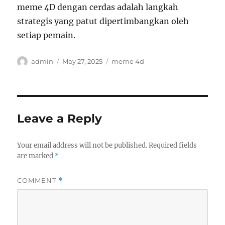
meme 4D dengan cerdas adalah langkah
strategis yang patut dipertimbangkan oleh
setiap pemain.
Author
Posted
Tags
admin
May 27, 2025
meme 4d
on
Leave a Reply
Your email address will not be published.
Required fields
are marked
*
COMMENT
*