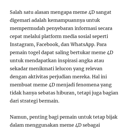
Salah satu alasan mengapa meme 4D sangat
digemari adalah kemampuannya untuk
mempermudah penyebaran informasi secara
cepat melalui platform media sosial seperti
Instagram, Facebook, dan WhatsApp. Para
pemain togel dapat saling bertukar meme 4D
untuk mendapatkan inspirasi angka atau
sekadar menikmati lelucon yang relevan
dengan aktivitas perjudian mereka. Hal ini
membuat meme 4D menjadi fenomena yang
tidak hanya sebatas hiburan, tetapi juga bagian
dari strategi bermain.
Namun, penting bagi pemain untuk tetap bijak
dalam menggunakan meme 4D sebagai