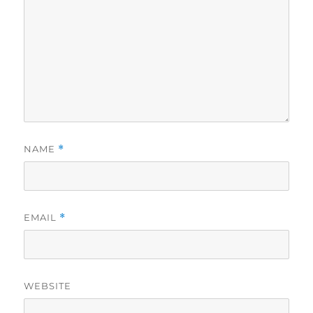
NAME
*
EMAIL
*
WEBSITE