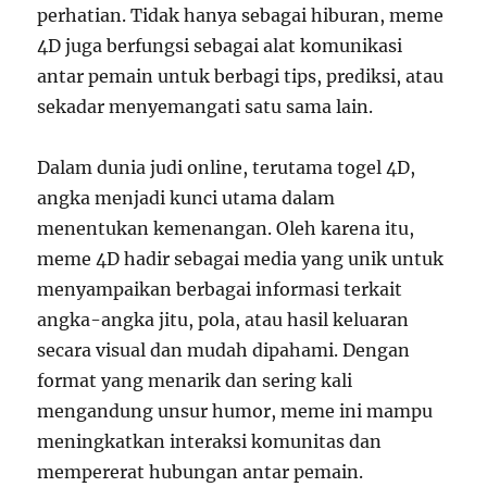
perhatian. Tidak hanya sebagai hiburan, meme
4D juga berfungsi sebagai alat komunikasi
antar pemain untuk berbagi tips, prediksi, atau
sekadar menyemangati satu sama lain.
Dalam dunia judi online, terutama togel 4D,
angka menjadi kunci utama dalam
menentukan kemenangan. Oleh karena itu,
meme 4D hadir sebagai media yang unik untuk
menyampaikan berbagai informasi terkait
angka-angka jitu, pola, atau hasil keluaran
secara visual dan mudah dipahami. Dengan
format yang menarik dan sering kali
mengandung unsur humor, meme ini mampu
meningkatkan interaksi komunitas dan
mempererat hubungan antar pemain.