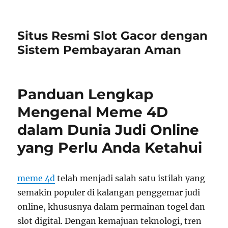
Situs Resmi Slot Gacor dengan
Sistem Pembayaran Aman
Panduan Lengkap
Mengenal Meme 4D
dalam Dunia Judi Online
yang Perlu Anda Ketahui
meme 4d
telah menjadi salah satu istilah yang
semakin populer di kalangan penggemar judi
online, khususnya dalam permainan togel dan
slot digital. Dengan kemajuan teknologi, tren