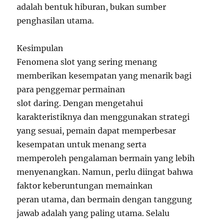
adalah bentuk hiburan, bukan sumber
penghasilan utama.
Kesimpulan
Fenomena slot yang sering menang
memberikan kesempatan yang menarik bagi
para penggemar permainan
slot daring. Dengan mengetahui
karakteristiknya dan menggunakan strategi
yang sesuai, pemain dapat memperbesar
kesempatan untuk menang serta
memperoleh pengalaman bermain yang lebih
menyenangkan. Namun, perlu diingat bahwa
faktor keberuntungan memainkan
peran utama, dan bermain dengan tanggung
jawab adalah yang paling utama. Selalu