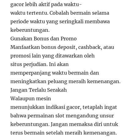
gacor lebih aktif pada waktu-
waktu tertentu. Cobalah bermain selama
periode waktu yang seringkali membawa
keberuntungan.
Gunakan Bonus dan Promo
Manfaatkan bonus deposit, cashback, atau
promosi lain yang ditawarkan oleh
situs perjudian. Ini akan
memperpanjang waktu bermain dan
meningkatkan peluang meraih kemenangan.
Jangan Terlalu Serakah
Walaupun mesin
menunjukkan indikasi gacor, tetaplah ingat
bahwa permainan slot mengandung unsur
keberuntungan. Jangan memaksa diri untuk
terus bermain setelah meraih kemenangan.