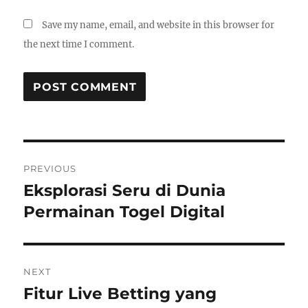
Save my name, email, and website in this browser for
the next time I comment.
Post
PREVIOUS
navigation
Eksplorasi Seru di Dunia
Previous
post:
Permainan Togel Digital
NEXT
Fitur Live Betting yang
Next