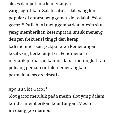
akses dan potensi kemenangan
yang signifikan. Salah satu istilah yang kini
populer di antara penggemar slot adalah “slot
gacor. ” Istilah ini menggambarkan mesin slot
yang memberikan kesempatan untuk menang
dengan frekuensi tinggi dan kerap
kali memberikan jackpot atau kemenangan
kecil yang berkelanjutan. Fenomena ini
menarik perhatian karena dapat meningkatkan
peluang pemain untuk memenangkan
permainan secara drastis.
Apa Itu Slot Gacor?
Slot gacor merujuk pada mesin slot yang dalam
kondisi memberikan keuntungan. Mesin
ini dianggap mampu