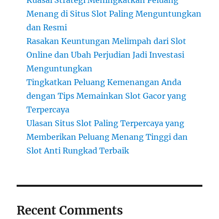
Kuasai Strategi Meningkatkan Peluang
Menang di Situs Slot Paling Menguntungkan
dan Resmi
Rasakan Keuntungan Melimpah dari Slot
Online dan Ubah Perjudian Jadi Investasi
Menguntungkan
Tingkatkan Peluang Kemenangan Anda
dengan Tips Memainkan Slot Gacor yang
Terpercaya
Ulasan Situs Slot Paling Terpercaya yang
Memberikan Peluang Menang Tinggi dan
Slot Anti Rungkad Terbaik
Recent Comments