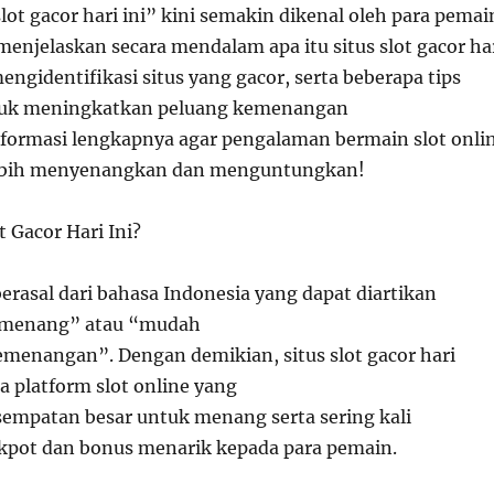
“slot gacor hari ini” kini semakin dikenal oleh para pemai
 menjelaskan secara mendalam apa itu situs slot gacor ha
mengidentifikasi situs yang gacor, serta beberapa tips
ntuk meningkatkan peluang kemenangan
nformasi lengkapnya agar pengalaman bermain slot onli
ebih menyenangkan dan menguntungkan!
t Gacor Hari Ini?
berasal dari bahasa Indonesia yang dapat diartikan
g menang” atau “mudah
enangan”. Dengan demikian, situs slot gacor hari
a platform slot online yang
mpatan besar untuk menang serta sering kali
kpot dan bonus menarik kepada para pemain.