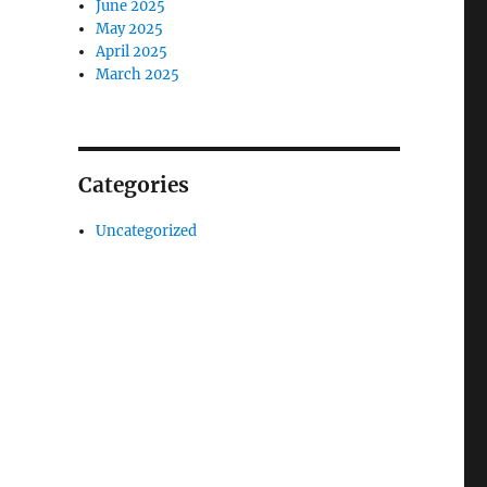
June 2025
May 2025
April 2025
March 2025
Categories
Uncategorized