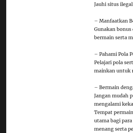
Jauhi situs ile
– Manfaatkan B
Gunakan bonus 
bermain serta 
– Pahami Pola 
Pelajari pola se
mainkan untuk 
– Bermain deng
Jangan mudah pu
mengalami keka
Tempat permaina
utama bagi par
menang serta p