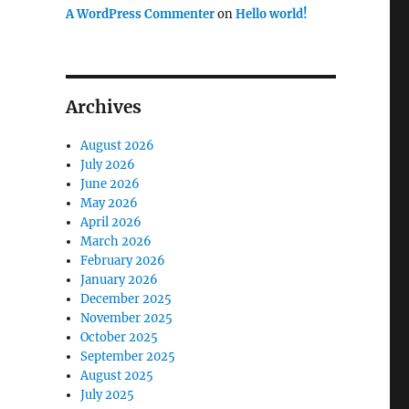
A WordPress Commenter
on
Hello world!
Archives
August 2026
July 2026
June 2026
May 2026
April 2026
March 2026
February 2026
January 2026
December 2025
November 2025
October 2025
September 2025
August 2025
July 2025