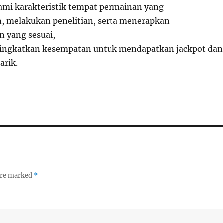
i karakteristik tempat permainan yang
 melakukan penelitian, serta menerapkan
 yang sesuai,
ingkatkan kesempatan untuk mendapatkan jackpot dan
arik.
 are marked
*