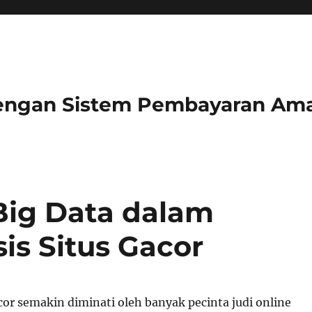
 dengan Sistem Pembayaran Am
Big Data dalam
is Situs Gacor
cor semakin diminati oleh banyak pecinta judi online