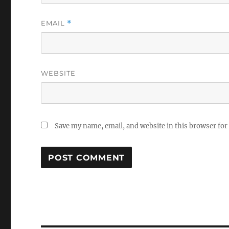
EMAIL
*
WEBSITE
Save my name, email, and website in this browser for