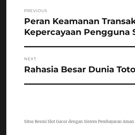
Post
PREVIOUS
navigation
Peran Keamanan Transak
Previous
post:
Kepercayaan Pengguna S
NEXT
Rahasia Besar Dunia Toto
Next
post:
Situs Resmi Slot Gacor dengan Sistem Pembayaran Aman