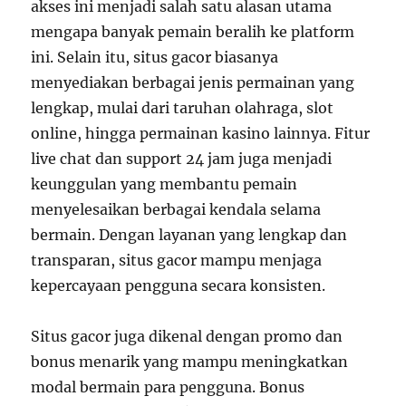
akses ini menjadi salah satu alasan utama
mengapa banyak pemain beralih ke platform
ini. Selain itu, situs gacor biasanya
menyediakan berbagai jenis permainan yang
lengkap, mulai dari taruhan olahraga, slot
online, hingga permainan kasino lainnya. Fitur
live chat dan support 24 jam juga menjadi
keunggulan yang membantu pemain
menyelesaikan berbagai kendala selama
bermain. Dengan layanan yang lengkap dan
transparan, situs gacor mampu menjaga
kepercayaan pengguna secara konsisten.
Situs gacor juga dikenal dengan promo dan
bonus menarik yang mampu meningkatkan
modal bermain para pengguna. Bonus