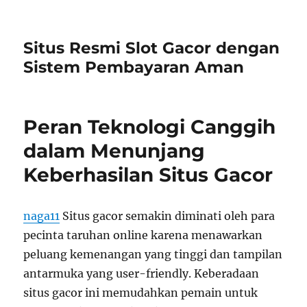
Situs Resmi Slot Gacor dengan
Sistem Pembayaran Aman
Peran Teknologi Canggih
dalam Menunjang
Keberhasilan Situs Gacor
naga11
Situs gacor semakin diminati oleh para
pecinta taruhan online karena menawarkan
peluang kemenangan yang tinggi dan tampilan
antarmuka yang user-friendly. Keberadaan
situs gacor ini memudahkan pemain untuk