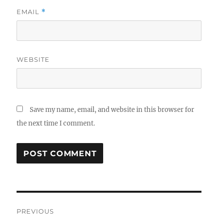
EMAIL
*
WEBSITE
Save my name, email, and website in this browser for
the next time I comment.
Post
PREVIOUS