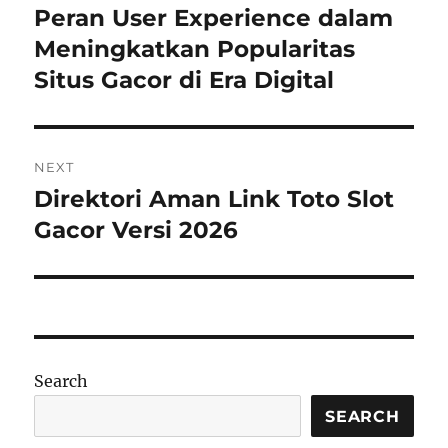
navigation
Peran User Experience dalam
Previous
post:
Meningkatkan Popularitas
Situs Gacor di Era Digital
NEXT
Direktori Aman Link Toto Slot
Next
post:
Gacor Versi 2026
Search
SEARCH