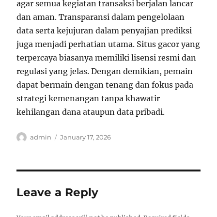
agar semua kegiatan transaksi berjalan lancar
dan aman. Transparansi dalam pengelolaan
data serta kejujuran dalam penyajian prediksi
juga menjadi perhatian utama. Situs gacor yang
terpercaya biasanya memiliki lisensi resmi dan
regulasi yang jelas. Dengan demikian, pemain
dapat bermain dengan tenang dan fokus pada
strategi kemenangan tanpa khawatir
kehilangan dana ataupun data pribadi.
Author
Posted
admin
January 17, 2026
on
Leave a Reply