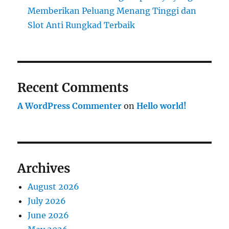
Memberikan Peluang Menang Tinggi dan
Slot Anti Rungkad Terbaik
Recent Comments
A WordPress Commenter
on
Hello world!
Archives
August 2026
July 2026
June 2026