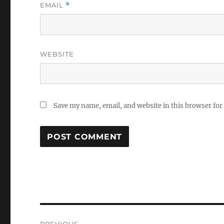
EMAIL
*
WEBSITE
Save my name, email, and website in this browser for
Post