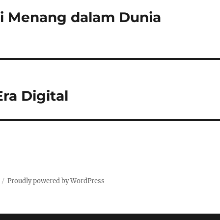
gi Menang dalam Dunia
ra Digital
Proudly powered by WordPress