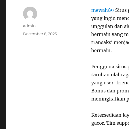
mewah89
Situs 
yang ingin mend
Author
admin
unggulan dan si
Posted
December 8, 2025
bermain yang m
on
transaksi menja
bermain.
Pengguna situs 
taruhan olahrag
yang user-frien
Bonus dan promo
meningkatkan p
Ketersediaan la
gacor. Tim supp