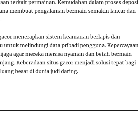
aan terkait permainan. Kemudahan dalam proses deposi
dana membuat pengalaman bermain semakin lancar dan
.
us gacor menerapkan sistem keamanan berlapis dan
ru untuk melindungi data pribadi pengguna. Kepercayaa
ijaga agar mereka merasa nyaman dan betah bermain
jang. Keberadaan situs gacor menjadi solusi tepat bagi
uang besar di dunia judi daring.