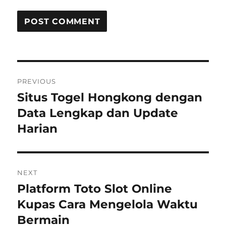
Post
PREVIOUS
navigation
Situs Togel Hongkong dengan
Previous
post:
Data Lengkap dan Update
Harian
NEXT
Platform Toto Slot Online
Next
post:
Kupas Cara Mengelola Waktu
Bermain