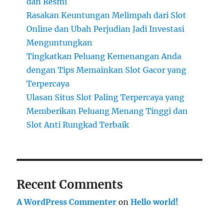
dan Resmi
Rasakan Keuntungan Melimpah dari Slot
Online dan Ubah Perjudian Jadi Investasi
Menguntungkan
Tingkatkan Peluang Kemenangan Anda
dengan Tips Memainkan Slot Gacor yang
Terpercaya
Ulasan Situs Slot Paling Terpercaya yang
Memberikan Peluang Menang Tinggi dan
Slot Anti Rungkad Terbaik
Recent Comments
A WordPress Commenter
on
Hello world!