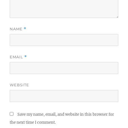
NAME
*
EMAIL
*
WEBSITE
Save my name, email, and website in this browser for
the next time I comment.