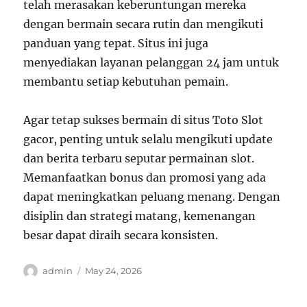
telah merasakan keberuntungan mereka
dengan bermain secara rutin dan mengikuti
panduan yang tepat. Situs ini juga
menyediakan layanan pelanggan 24 jam untuk
membantu setiap kebutuhan pemain.
Agar tetap sukses bermain di situs Toto Slot
gacor, penting untuk selalu mengikuti update
dan berita terbaru seputar permainan slot.
Memanfaatkan bonus dan promosi yang ada
dapat meningkatkan peluang menang. Dengan
disiplin dan strategi matang, kemenangan
besar dapat diraih secara konsisten.
Author
Posted
admin
May 24, 2026
on