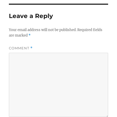
Leave a Reply
Your email address will not be published.
Required fields
are marked
*
COMMENT
*