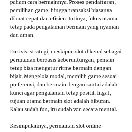
paham cara bermainnya. Proses pendaftaran,
pemilihan game, hingga transaksi biasanya
dibuat cepat dan efisien. Intinya, fokus utama
tetap pada pengalaman bermain yang nyaman
dan aman.
Dari sisi strategi, meskipun slot dikenal sebagai
permainan berbasis keberuntungan, pemain
tetap bisa mengatur ritme bermain dengan
bijak. Mengelola modal, memilih game sesuai
preferensi, dan bermain dengan santai adalah
kunci agar pengalaman tetap positif. Ingat,
tujuan utama bermain slot adalah hiburan.
Kalau sudah fun, itu sudah win secara mental.
Kesimpulannya, permainan slot online