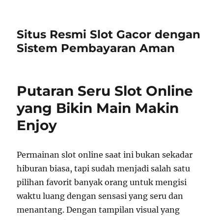
Situs Resmi Slot Gacor dengan
Sistem Pembayaran Aman
Putaran Seru Slot Online
yang Bikin Main Makin
Enjoy
Permainan slot online saat ini bukan sekadar
hiburan biasa, tapi sudah menjadi salah satu
pilihan favorit banyak orang untuk mengisi
waktu luang dengan sensasi yang seru dan
menantang. Dengan tampilan visual yang