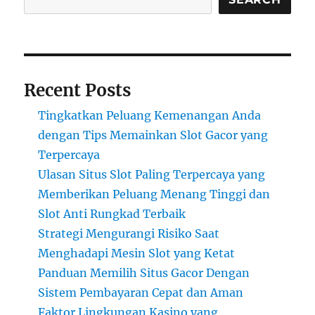
Recent Posts
Tingkatkan Peluang Kemenangan Anda
dengan Tips Memainkan Slot Gacor yang
Terpercaya
Ulasan Situs Slot Paling Terpercaya yang
Memberikan Peluang Menang Tinggi dan
Slot Anti Rungkad Terbaik
Strategi Mengurangi Risiko Saat
Menghadapi Mesin Slot yang Ketat
Panduan Memilih Situs Gacor Dengan
Sistem Pembayaran Cepat dan Aman
Faktor Lingkungan Kasino yang