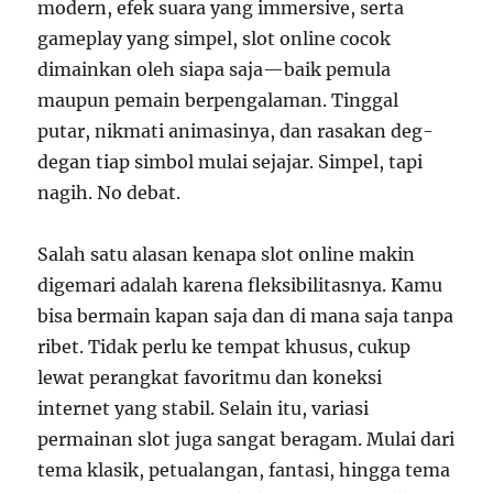
modern, efek suara yang immersive, serta
gameplay yang simpel, slot online cocok
dimainkan oleh siapa saja—baik pemula
maupun pemain berpengalaman. Tinggal
putar, nikmati animasinya, dan rasakan deg-
degan tiap simbol mulai sejajar. Simpel, tapi
nagih. No debat.
Salah satu alasan kenapa slot online makin
digemari adalah karena fleksibilitasnya. Kamu
bisa bermain kapan saja dan di mana saja tanpa
ribet. Tidak perlu ke tempat khusus, cukup
lewat perangkat favoritmu dan koneksi
internet yang stabil. Selain itu, variasi
permainan slot juga sangat beragam. Mulai dari
tema klasik, petualangan, fantasi, hingga tema