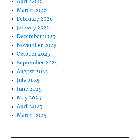
April 2026
March 2026
February 2026
January 2026
December 2025
November 2025
October 2025
September 2025
August 2025
July 2025
June 2025
May 2025
April 2025
March 2025