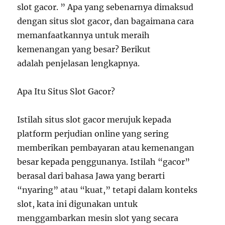
slot gacor. ” Apa yang sebenarnya dimaksud
dengan situs slot gacor, dan bagaimana cara
memanfaatkannya untuk meraih
kemenangan yang besar? Berikut
adalah penjelasan lengkapnya.
Apa Itu Situs Slot Gacor?
Istilah situs slot gacor merujuk kepada
platform perjudian online yang sering
memberikan pembayaran atau kemenangan
besar kepada penggunanya. Istilah “gacor”
berasal dari bahasa Jawa yang berarti
“nyaring” atau “kuat,” tetapi dalam konteks
slot, kata ini digunakan untuk
menggambarkan mesin slot yang secara