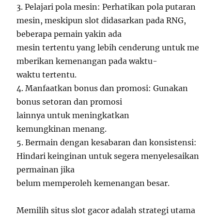
3. Pelajari pola mesin: Perhatikan pola putaran
mesin, meskipun slot didasarkan pada RNG,
beberapa pemain yakin ada
mesin tertentu yang lebih cenderung untuk me
mberikan kemenangan pada waktu-
waktu tertentu.
4. Manfaatkan bonus dan promosi: Gunakan
bonus setoran dan promosi
lainnya untuk meningkatkan
kemungkinan menang.
5. Bermain dengan kesabaran dan konsistensi:
Hindari keinginan untuk segera menyelesaikan
permainan jika
belum memperoleh kemenangan besar.
Memilih situs slot gacor adalah strategi utama