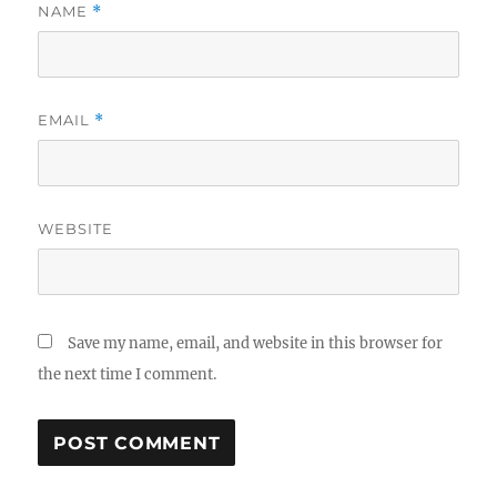
NAME
*
EMAIL
*
WEBSITE
Save my name, email, and website in this browser for
the next time I comment.