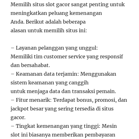
Memilih situs slot gacor sangat penting untuk
meningkatkan peluang kemenangan
Anda. Berikut adalah beberapa
alasan untuk memilih situs ini:
– Layanan pelanggan yang unggul:
Memiliki tim customer service yang responsif
dan bersahabat.
– Keamanan data terjamin: Menggunakan
sistem keamanan yang canggih
untuk menjaga data dan transaksi pemain.
– Fitur menarik: Terdapat bonus, promosi, dan
jackpot besar yang sering tersedia di situs
gacor.
– Tingkat kemenangan yang tinggi: Mesin
slot ini biasanya memberikan pembayaran