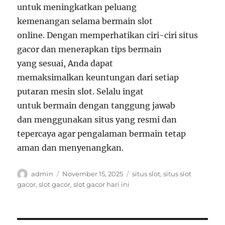
untuk meningkatkan peluang
kemenangan selama bermain slot
online. Dengan memperhatikan ciri-ciri situs
gacor dan menerapkan tips bermain
yang sesuai, Anda dapat
memaksimalkan keuntungan dari setiap
putaran mesin slot. Selalu ingat
untuk bermain dengan tanggung jawab
dan menggunakan situs yang resmi dan
tepercaya agar pengalaman bermain tetap
aman dan menyenangkan.
Author
Posted
Tags
admin
November 15, 2025
situs slot
,
situs slot
on
gacor
,
slot gacor
,
slot gacor hari ini