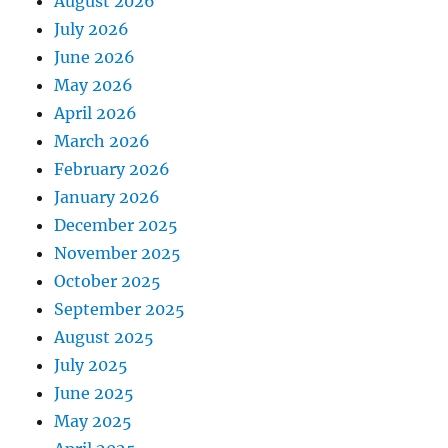
August 2026
July 2026
June 2026
May 2026
April 2026
March 2026
February 2026
January 2026
December 2025
November 2025
October 2025
September 2025
August 2025
July 2025
June 2025
May 2025