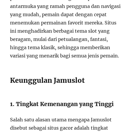
antarmuka yang ramah pengguna dan navigasi
yang mudah, pemain dapat dengan cepat
menemukan permainan favorit mereka. Situs
ini menghadirkan berbagai tema slot yang
beragam, mulai dari petualangan, fantasi,
hingga tema klasik, sehingga memberikan
variasi yang menarik bagi semua jenis pemain.
Keunggulan Jamuslot
1. Tingkat Kemenangan yang Tinggi
Salah satu alasan utama mengapa Jamuslot
disebut sebagai situs gacor adalah tingkat