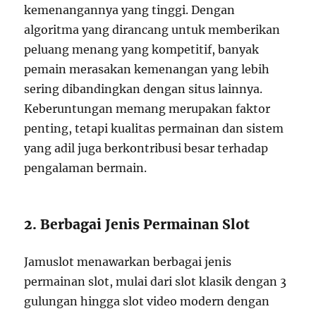
kemenangannya yang tinggi. Dengan
algoritma yang dirancang untuk memberikan
peluang menang yang kompetitif, banyak
pemain merasakan kemenangan yang lebih
sering dibandingkan dengan situs lainnya.
Keberuntungan memang merupakan faktor
penting, tetapi kualitas permainan dan sistem
yang adil juga berkontribusi besar terhadap
pengalaman bermain.
2. Berbagai Jenis Permainan Slot
Jamuslot menawarkan berbagai jenis
permainan slot, mulai dari slot klasik dengan 3
gulungan hingga slot video modern dengan