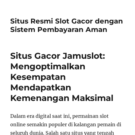
Situs Resmi Slot Gacor dengan
Sistem Pembayaran Aman
Situs Gacor Jamuslot:
Mengoptimalkan
Kesempatan
Mendapatkan
Kemenangan Maksimal
Dalam era digital saat ini, permainan slot
online semakin populer di kalangan pemain di
seluruh dunia. Salah satu situs yang tengah