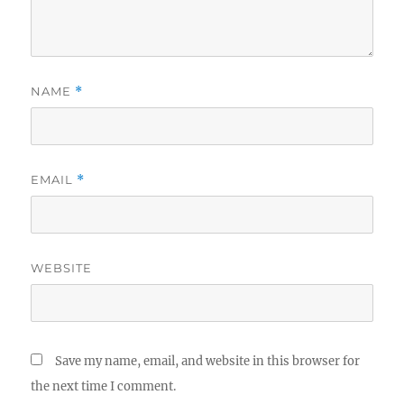
NAME
*
EMAIL
*
WEBSITE
Save my name, email, and website in this browser for
the next time I comment.