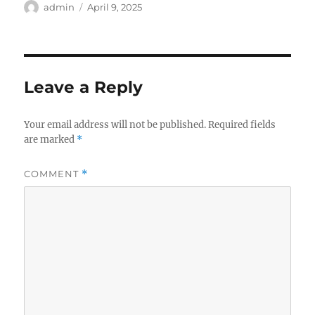
Author
Posted
admin
April 9, 2025
on
Leave a Reply
Your email address will not be published.
Required fields
are marked
*
COMMENT
*