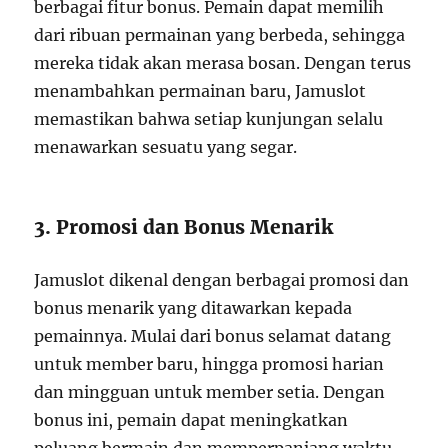
berbagai fitur bonus. Pemain dapat memilih
dari ribuan permainan yang berbeda, sehingga
mereka tidak akan merasa bosan. Dengan terus
menambahkan permainan baru, Jamuslot
memastikan bahwa setiap kunjungan selalu
menawarkan sesuatu yang segar.
3. Promosi dan Bonus Menarik
Jamuslot dikenal dengan berbagai promosi dan
bonus menarik yang ditawarkan kepada
pemainnya. Mulai dari bonus selamat datang
untuk member baru, hingga promosi harian
dan mingguan untuk member setia. Dengan
bonus ini, pemain dapat meningkatkan