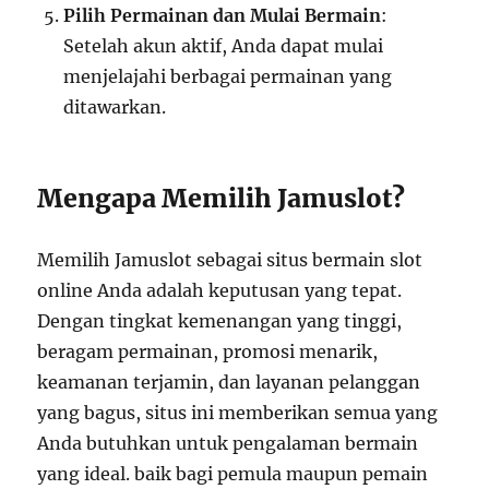
Pilih Permainan dan Mulai Bermain
:
Setelah akun aktif, Anda dapat mulai
menjelajahi berbagai permainan yang
ditawarkan.
Mengapa Memilih Jamuslot?
Memilih Jamuslot sebagai situs bermain slot
online Anda adalah keputusan yang tepat.
Dengan tingkat kemenangan yang tinggi,
beragam permainan, promosi menarik,
keamanan terjamin, dan layanan pelanggan
yang bagus, situs ini memberikan semua yang
Anda butuhkan untuk pengalaman bermain
yang ideal. baik bagi pemula maupun pemain