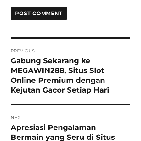
Post
PREVIOUS
navigation
Gabung Sekarang ke
Previous
post:
MEGAWIN288, Situs Slot
Online Premium dengan
Kejutan Gacor Setiap Hari
NEXT
Apresiasi Pengalaman
Next
post:
Bermain yang Seru di Situs