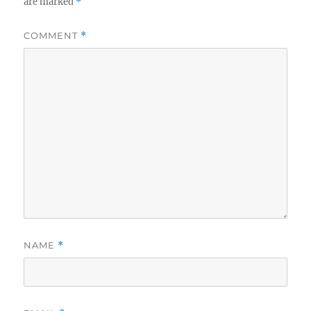
are marked
*
COMMENT
*
NAME
*