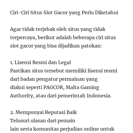
Ciri-Ciri Situs Slot Gacor yang Perlu Diketahui
Agar tidak terjebak oleh situs yang tidak
terpercaya, berikut adalah beberapa ciri situs
slot gacor yang bisa dijadikan patokan:
1. Lisensi Resmi dan Legal
Pastikan situs tersebut memiliki lisensi resmi
dari badan pengatur permainan yang
diakui seperti PAGCOR, Malta Gaming
Authority, atau dari pemerintah Indonesia.
2. Mempunyai Reputasi Baik
Telusuri ulasan dari pemain
lain serta komunitas perjudian online untuk