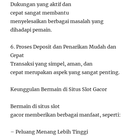
Dukungan yang aktif dan
cepat sangat membantu
menyelesaikan berbagai masalah yang
dihadapi pemain.
6. Proses Deposit dan Penarikan Mudah dan
Cepat
Transaksi yang simpel, aman, dan
cepat merupakan aspek yang sangat penting.
Keunggulan Bermain di Situs Slot Gacor
Bermain di situs slot
gacor memberikan berbagai manfaat, seperti:
– Peluang Menang Lebih Tinggi