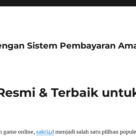
 dengan Sistem Pembayaran Am
 Resmi & Terbaik untu
n game online,
sakti4d
menjadi salah satu pilihan popule