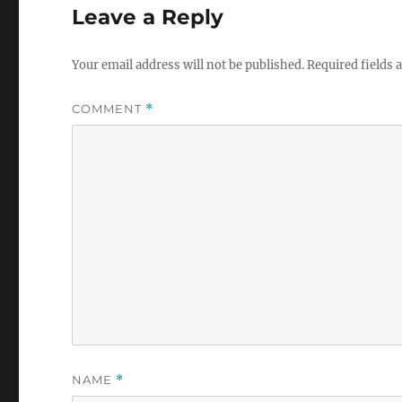
Leave a Reply
Your email address will not be published.
Required fields
COMMENT
*
NAME
*