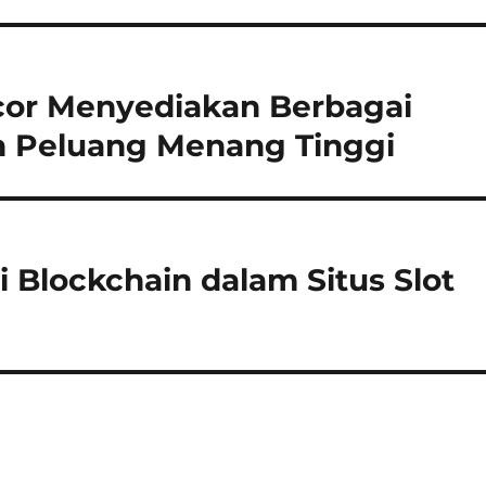
cor Menyediakan Berbagai
n Peluang Menang Tinggi
Blockchain dalam Situs Slot