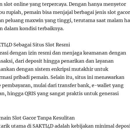
 slot online yang terpercaya. Dengan hanya menyetor
bu rupiah, pemain bisa menjajal berbagai jenis slot gacor
 peluang maxwin yang tinggi, terutama saat malam ha
n dalam kondisi terbaiknya.
I4D Sebagai Situs Slot Resmi
rasi dengan izin resmi dan menjaga keamanan dengan
saksi, dari deposit hingga penarikan dan layanan
ankan dengan sistem enkripsi mutakhir untuk
masi pribadi pemain. Selain itu, situs ini menawarkan
 pembayaran, mulai dari transfer bank, e-wallet yang
n, hingga QRIS yang sangat praktis untuk generasi
rmain Slot Gacor Tanpa Kesulitan
 tarik utama di SAKTI4D adalah kebijakan minimal depos