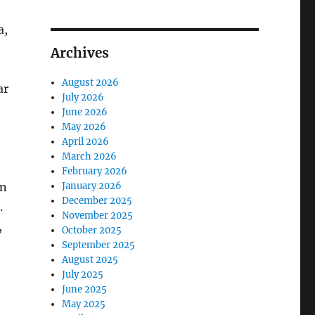
a,
Archives
August 2026
ar
July 2026
June 2026
May 2026
April 2026
March 2026
February 2026
an
January 2026
December 2025
.
November 2025
,
October 2025
September 2025
August 2025
July 2025
June 2025
May 2025