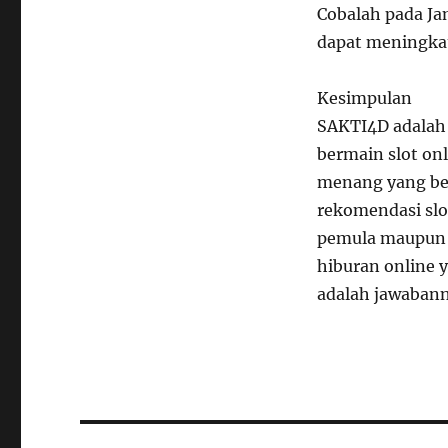
Cobalah pada J
dapat meningka
Kesimpulan
SAKTI4D adalah 
bermain slot on
menang yang bes
rekomendasi slot
pemula maupun 
hiburan online
adalah jawabann