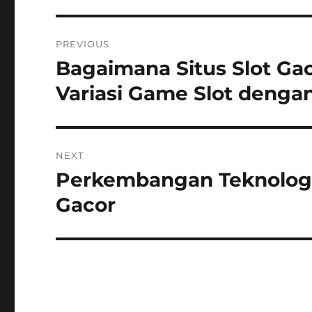
Post
PREVIOUS
navigation
Bagaimana Situs Slot Ga
Previous
post:
Variasi Game Slot denga
NEXT
Perkembangan Teknologi 
Next
post:
Gacor