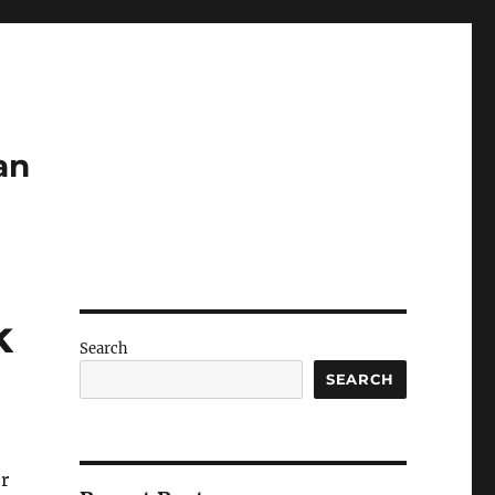
an
k
Search
SEARCH
r