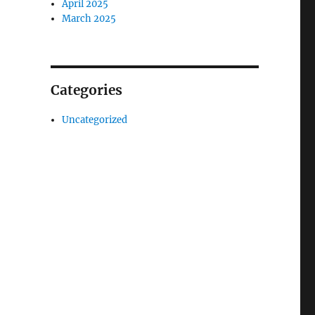
April 2025
March 2025
Categories
Uncategorized