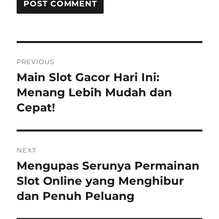
Post
PREVIOUS
navigation
Main Slot Gacor Hari Ini:
Previous
post:
Menang Lebih Mudah dan
Cepat!
NEXT
Mengupas Serunya Permainan
Next
post:
Slot Online yang Menghibur
dan Penuh Peluang