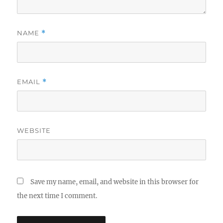
NAME
*
EMAIL
*
WEBSITE
Save my name, email, and website in this browser for
the next time I comment.