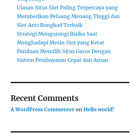
Ulasan Situs Slot Paling Terpercaya yang
Memberikan Peluang Menang Tinggi dan
Slot Anti Rungkad Terbaik
Strategi Mengurangi Risiko Saat
Menghadapi Mesin Slot yang Ketat
Panduan Memilih Situs Gacor Dengan
Sistem Pembayaran Cepat dan Aman
Recent Comments
A WordPress Commenter
on
Hello world!