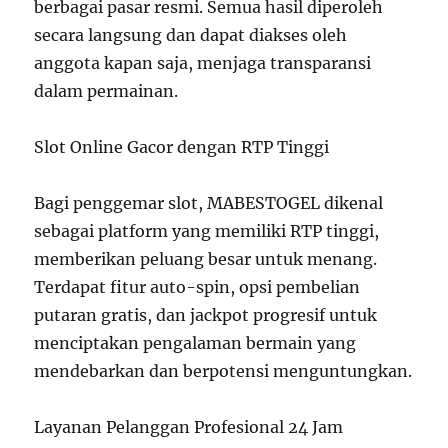
berbagai pasar resmi. Semua hasil diperoleh
secara langsung dan dapat diakses oleh
anggota kapan saja, menjaga transparansi
dalam permainan.
Slot Online Gacor dengan RTP Tinggi
Bagi penggemar slot, MABESTOGEL dikenal
sebagai platform yang memiliki RTP tinggi,
memberikan peluang besar untuk menang.
Terdapat fitur auto-spin, opsi pembelian
putaran gratis, dan jackpot progresif untuk
menciptakan pengalaman bermain yang
mendebarkan dan berpotensi menguntungkan.
Layanan Pelanggan Profesional 24 Jam