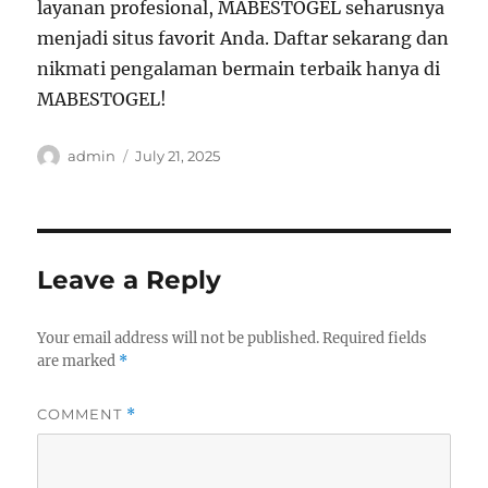
layanan profesional, MABESTOGEL seharusnya
menjadi situs favorit Anda. Daftar sekarang dan
nikmati pengalaman bermain terbaik hanya di
MABESTOGEL!
Author
Posted
admin
July 21, 2025
on
Leave a Reply
Your email address will not be published.
Required fields
are marked
*
COMMENT
*