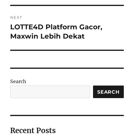
NEXT
LOTTE4D Platform Gacor,
Next
post:
Maxwin Lebih Dekat
Search
SEARCH
Recent Posts