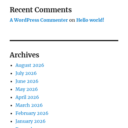
Recent Comments
A WordPress Commenter
on
Hello world!
Archives
August 2026
July 2026
June 2026
May 2026
April 2026
March 2026
February 2026
January 2026