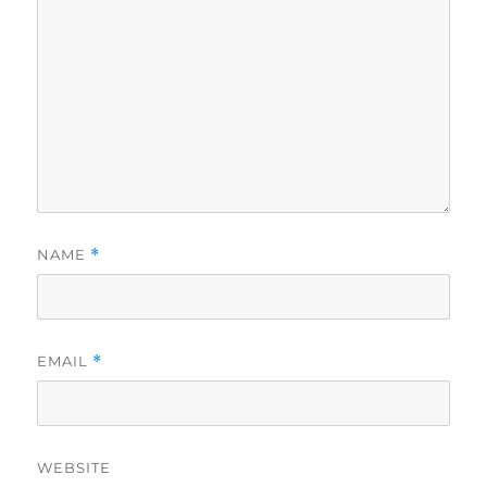
NAME
*
EMAIL
*
WEBSITE