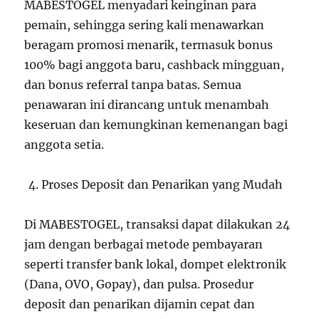
MABESTOGEL menyadari keinginan para
pemain, sehingga sering kali menawarkan
beragam promosi menarik, termasuk bonus
100% bagi anggota baru, cashback mingguan,
dan bonus referral tanpa batas. Semua
penawaran ini dirancang untuk menambah
keseruan dan kemungkinan kemenangan bagi
anggota setia.
Proses Deposit dan Penarikan yang Mudah
Di MABESTOGEL, transaksi dapat dilakukan 24
jam dengan berbagai metode pembayaran
seperti transfer bank lokal, dompet elektronik
(Dana, OVO, Gopay), dan pulsa. Prosedur
deposit dan penarikan dijamin cepat dan