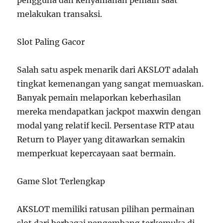
pengguna dan kenyamanan pemain saat
melakukan transaksi.
Slot Paling Gacor
Salah satu aspek menarik dari AKSLOT adalah
tingkat kemenangan yang sangat memuaskan.
Banyak pemain melaporkan keberhasilan
mereka mendapatkan jackpot maxwin dengan
modal yang relatif kecil. Persentase RTP atau
Return to Player yang ditawarkan semakin
memperkuat kepercayaan saat bermain.
Game Slot Terlengkap
AKSLOT memiliki ratusan pilihan permainan