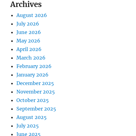
Archives
August 2026
July 2026
June 2026
May 2026
April 2026
March 2026
February 2026
January 2026
December 2025
November 2025
October 2025
September 2025
August 2025
July 2025
June 2025