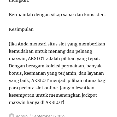
mungkin.
Bermainlah dengan sikap sabar dan konsisten.
Kesimpulan
Jika Anda mencari situs slot yang memberikan
kemudahan untuk menang dan peluang
maxwin, AKSLOT adalah pilihan yang tepat.
Dengan beragam koleksi permainan, banyak
bonus, keamanan yang terjamin, dan layanan
yang baik, AKSLOT menjadi pilihan utama bagi
para pecinta slot online. Jangan lewatkan
kesempatan untuk memenangkan jackpot
maxwin hanya di AKSLOT!
Author
Posted
admin
September 13, 2025