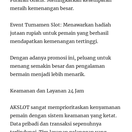
Putaran Gratis: Meningkatkan kesempatan
meraih kemenangan besar.
Event Turnamen Slot: Menawarkan hadiah
jutaan rupiah untuk pemain yang berhasil
mendapatkan kemenangan tertinggi.
Dengan adanya promosi ini, peluang untuk
menang semakin besar dan pengalaman
bermain menjadi lebih menarik.
Keamanan dan Layanan 24 Jam
AKSLOT sangat memprioritaskan kenyamanan
pemain dengan sistem keamanan yang ketat.
Data pribadi dan transaksi sepenuhnya