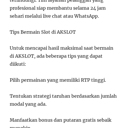
terlindungi. Tim layanan pelanggan yang
profesional siap membantu selama 24 jam
sehari melalui live chat atau WhatsApp.
Tips Bermain Slot di AKSLOT
Untuk mencapai hasil maksimal saat bermain
di AKSLOT, ada beberapa tips yang dapat
diikuti:
Pilih permainan yang memiliki RTP tinggi.
Tentukan strategi taruhan berdasarkan jumlah
modal yang ada.
Manfaatkan bonus dan putaran gratis sebaik