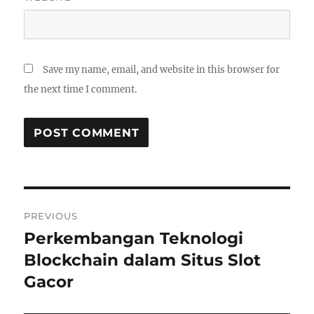
Save my name, email, and website in this browser for
the next time I comment.
Post
PREVIOUS
navigation
Perkembangan Teknologi
Previous
post:
Blockchain dalam Situs Slot
Gacor