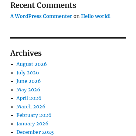
Recent Comments
A WordPress Commenter
on
Hello world!
Archives
August 2026
July 2026
June 2026
May 2026
April 2026
March 2026
February 2026
January 2026
December 2025