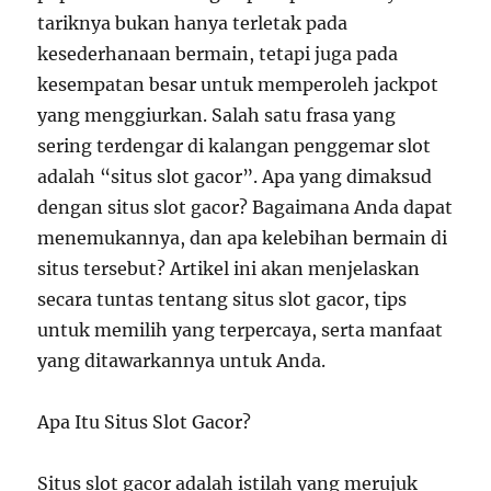
tariknya bukan hanya terletak pada
kesederhanaan bermain, tetapi juga pada
kesempatan besar untuk memperoleh jackpot
yang menggiurkan. Salah satu frasa yang
sering terdengar di kalangan penggemar slot
adalah “situs slot gacor”. Apa yang dimaksud
dengan situs slot gacor? Bagaimana Anda dapat
menemukannya, dan apa kelebihan bermain di
situs tersebut? Artikel ini akan menjelaskan
secara tuntas tentang situs slot gacor, tips
untuk memilih yang terpercaya, serta manfaat
yang ditawarkannya untuk Anda.
Apa Itu Situs Slot Gacor?
Situs slot gacor adalah istilah yang merujuk