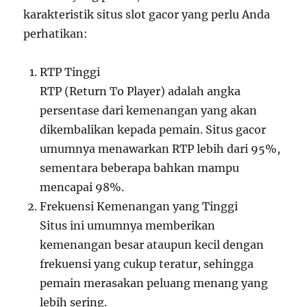
karakteristik situs slot gacor yang perlu Anda
perhatikan:
RTP Tinggi
RTP (Return To Player) adalah angka
persentase dari kemenangan yang akan
dikembalikan kepada pemain. Situs gacor
umumnya menawarkan RTP lebih dari 95%,
sementara beberapa bahkan mampu
mencapai 98%.
Frekuensi Kemenangan yang Tinggi
Situs ini umumnya memberikan
kemenangan besar ataupun kecil dengan
frekuensi yang cukup teratur, sehingga
pemain merasakan peluang menang yang
lebih sering.