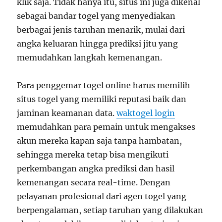
klik saja. Tidak hanya itu, situs ini juga dikenal
sebagai bandar togel yang menyediakan
berbagai jenis taruhan menarik, mulai dari
angka keluaran hingga prediksi jitu yang
memudahkan langkah kemenangan.
Para penggemar togel online harus memilih
situs togel yang memiliki reputasi baik dan
jaminan keamanan data.
waktogel login
memudahkan para pemain untuk mengakses
akun mereka kapan saja tanpa hambatan,
sehingga mereka tetap bisa mengikuti
perkembangan angka prediksi dan hasil
kemenangan secara real-time. Dengan
pelayanan profesional dari agen togel yang
berpengalaman, setiap taruhan yang dilakukan