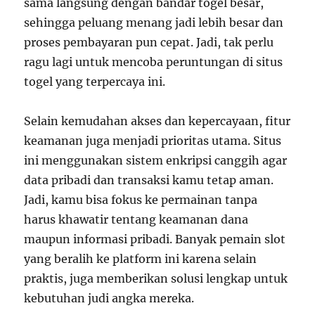
sama langsung dengan bandar togel besar,
sehingga peluang menang jadi lebih besar dan
proses pembayaran pun cepat. Jadi, tak perlu
ragu lagi untuk mencoba peruntungan di situs
togel yang terpercaya ini.
Selain kemudahan akses dan kepercayaan, fitur
keamanan juga menjadi prioritas utama. Situs
ini menggunakan sistem enkripsi canggih agar
data pribadi dan transaksi kamu tetap aman.
Jadi, kamu bisa fokus ke permainan tanpa
harus khawatir tentang keamanan dana
maupun informasi pribadi. Banyak pemain slot
yang beralih ke platform ini karena selain
praktis, juga memberikan solusi lengkap untuk
kebutuhan judi angka mereka.