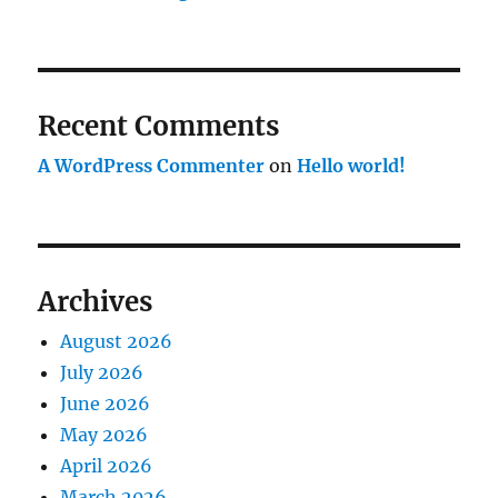
Recent Comments
A WordPress Commenter
on
Hello world!
Archives
August 2026
July 2026
June 2026
May 2026
April 2026
March 2026