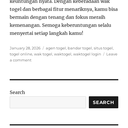
keuntungan nyata. Dengan keberadaan wak
togel dan berbagai fitur menariknya, kamu bisa
bermain dengan tenang dan fokus meraih
kemenangan. Semoga keberuntungan selalu
menyertai setiap langkah kamu!
Posted
Tags
January 28, 2026
agen togel
,
bandar togel
,
situs togel
,
on
togel online
,
wak togel
,
waktogel
,
waktogel login
Leave
on
a comment
Rahasia
Togel
Pasti
Menang
dan
Search
Menguntungkan!
SEARCH