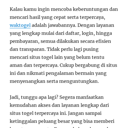
Kalau kamu ingin mencoba keberuntungan dan
mencari hasil yang cepat serta terpercaya,
waktogel
adalah jawabannya. Dengan layanan
yang lengkap mulai dari daftar, login, hingga
pembayaran, semua dilakukan secara efisien
dan transparan. Tidak perlu lagi pusing
mencari situs togel lain yang belum tentu
aman dan terpercaya. Cukup bergabung di situs
ini dan nikmati pengalaman bermain yang
menyenangkan serta menguntungkan.
Jadi, tunggu apa lagi? Segera manfaatkan
kemudahan akses dan layanan lengkap dari
situs togel terpercaya ini. Jangan sampai
ketinggalan peluang besar yang bisa memberi