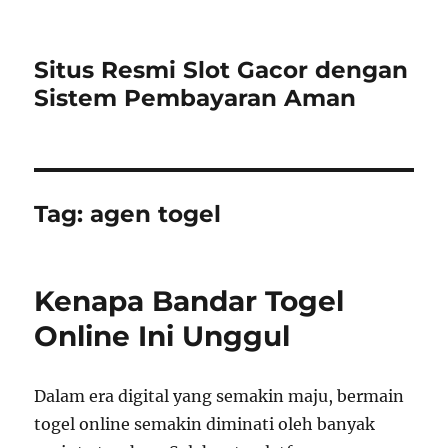
Situs Resmi Slot Gacor dengan
Sistem Pembayaran Aman
Tag:
agen togel
Kenapa Bandar Togel
Online Ini Unggul
Dalam era digital yang semakin maju, bermain
togel online semakin diminati oleh banyak