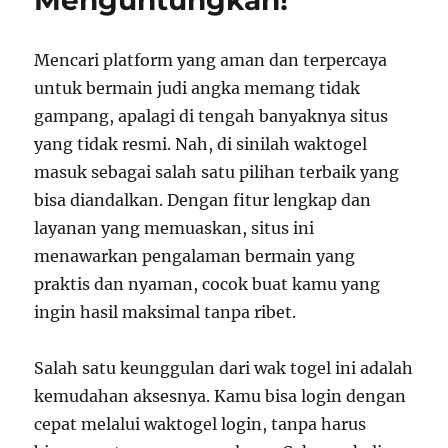
Menguntungkan!
Situs
Togel
Online
Mencari platform yang aman dan terpercaya
untuk bermain judi angka memang tidak
gampang, apalagi di tengah banyaknya situs
yang tidak resmi. Nah, di sinilah waktogel
masuk sebagai salah satu pilihan terbaik yang
bisa diandalkan. Dengan fitur lengkap dan
layanan yang memuaskan, situs ini
menawarkan pengalaman bermain yang
praktis dan nyaman, cocok buat kamu yang
ingin hasil maksimal tanpa ribet.
Salah satu keunggulan dari wak togel ini adalah
kemudahan aksesnya. Kamu bisa login dengan
cepat melalui waktogel login, tanpa harus