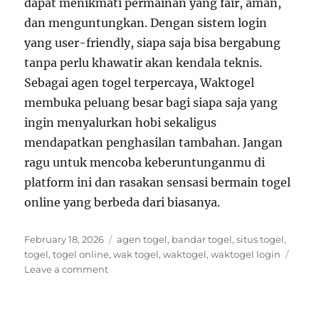
dapat menikmati permainan yang fair, aman,
dan menguntungkan. Dengan sistem login
yang user-friendly, siapa saja bisa bergabung
tanpa perlu khawatir akan kendala teknis.
Sebagai agen togel terpercaya, Waktogel
membuka peluang besar bagi siapa saja yang
ingin menyalurkan hobi sekaligus
mendapatkan penghasilan tambahan. Jangan
ragu untuk mencoba keberuntunganmu di
platform ini dan rasakan sensasi bermain togel
online yang berbeda dari biasanya.
Posted
Tags
February 18, 2026
agen togel
,
bandar togel
,
situs togel
,
on
togel
,
togel online
,
wak togel
,
waktogel
,
waktogel login
on
Leave a comment
Kenapa
Bandar
Togel