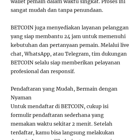
wallet pemain dalam waktu singkat. Proses ini
sangat mudah dan tanpa penundaan.
BETCOIN juga menyediakan layanan pelanggan
yang siap membantu 24 jam untuk memenuhi
kebutuhan dan pertanyaan pemain. Melalui live
chat, WhatsApp, atau Telegram, tim dukungan
BETCOIN selalu siap memberikan pelayanan
profesional dan responsif.
Pendaftaran yang Mudah, Bermain dengan
Nyaman
Untuk mendaftar di BETCOIN, cukup isi
formulir pendaftaran sederhana yang
memakan waktu sekitar 2 menit. Setelah
terdaftar, kamu bisa langsung melakukan