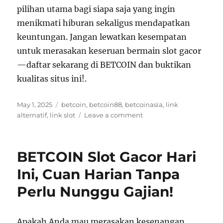
pilihan utama bagi siapa saja yang ingin
menikmati hiburan sekaligus mendapatkan
keuntungan. Jangan lewatkan kesempatan
untuk merasakan keseruan bermain slot gacor
—daftar sekarang di BETCOIN dan buktikan
kualitas situs ini!.
Posted
Tags
May 1, 2025
betcoin
,
betcoin88
,
betcoinasia
,
link
on
on
alternatif
,
link slot
Leave a comment
Slot
Gacor
dengan
BETCOIN Slot Gacor Hari
Efek
Visual
Ini, Cuan Harian Tanpa
dan
Perlu Nunggu Gajian!
Audio
Spektakuler
Hanya
di
Apakah Anda mau merasakan kesenangan