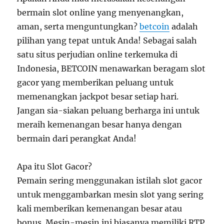
BETCOIN
bermain slot online yang menyenangkan,
aman, serta menguntungkan?
betcoin
adalah
pilihan yang tepat untuk Anda! Sebagai salah
satu situs perjudian online terkemuka di
Indonesia, BETCOIN menawarkan beragam slot
gacor yang memberikan peluang untuk
memenangkan jackpot besar setiap hari.
Jangan sia-siakan peluang berharga ini untuk
meraih kemenangan besar hanya dengan
bermain dari perangkat Anda!
Apa itu Slot Gacor?
Pemain sering menggunakan istilah slot gacor
untuk menggambarkan mesin slot yang sering
kali memberikan kemenangan besar atau
bonus. Mesin-mesin ini biasanya memiliki RTP