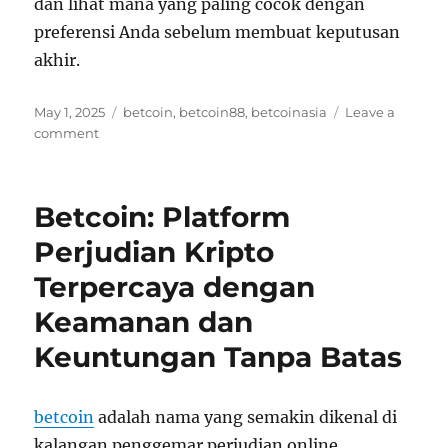
dan lihat mana yang paling cocok dengan
preferensi Anda sebelum membuat keputusan
akhir.
Posted
Tags
May 1, 2025
betcoin
,
betcoin88
,
betcoinasia
Leave a
on
on
comment
Tren
Masa
Depan:
Betcoin: Platform
Betcoin,
BetcoinAsia,
Perjudian Kripto
dan
Terpercaya dengan
Betcoin88
Keamanan dan
Keuntungan Tanpa Batas
betcoin
adalah nama yang semakin dikenal di
kalangan penggemar perjudian online,