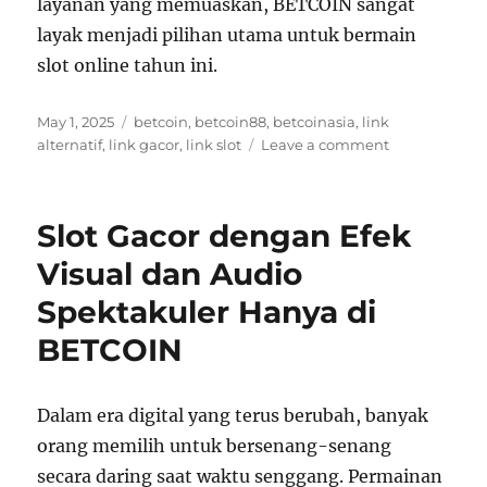
layanan yang memuaskan, BETCOIN sangat
layak menjadi pilihan utama untuk bermain
slot online tahun ini.
Posted
Tags
May 1, 2025
betcoin
,
betcoin88
,
betcoinasia
,
link
on
on
alternatif
,
link gacor
,
link slot
Leave a comment
BETCOIN
Slot:
Gacor
Slot Gacor dengan Efek
Asli,
No
Visual dan Audio
Tipu-
Spektakuler Hanya di
Tipu!
BETCOIN
Dalam era digital yang terus berubah, banyak
orang memilih untuk bersenang-senang
secara daring saat waktu senggang. Permainan