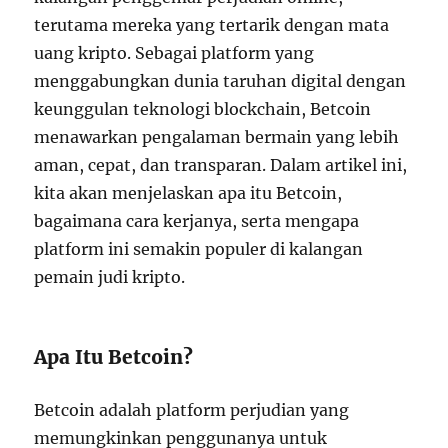
terutama mereka yang tertarik dengan mata
uang kripto. Sebagai platform yang
menggabungkan dunia taruhan digital dengan
keunggulan teknologi blockchain, Betcoin
menawarkan pengalaman bermain yang lebih
aman, cepat, dan transparan. Dalam artikel ini,
kita akan menjelaskan apa itu Betcoin,
bagaimana cara kerjanya, serta mengapa
platform ini semakin populer di kalangan
pemain judi kripto.
Apa Itu Betcoin?
Betcoin adalah platform perjudian yang
memungkinkan penggunanya untuk