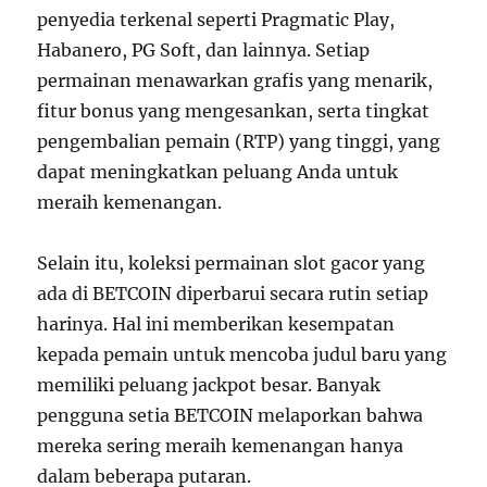
penyedia terkenal seperti Pragmatic Play,
Habanero, PG Soft, dan lainnya. Setiap
permainan menawarkan grafis yang menarik,
fitur bonus yang mengesankan, serta tingkat
pengembalian pemain (RTP) yang tinggi, yang
dapat meningkatkan peluang Anda untuk
meraih kemenangan.
Selain itu, koleksi permainan slot gacor yang
ada di BETCOIN diperbarui secara rutin setiap
harinya. Hal ini memberikan kesempatan
kepada pemain untuk mencoba judul baru yang
memiliki peluang jackpot besar. Banyak
pengguna setia BETCOIN melaporkan bahwa
mereka sering meraih kemenangan hanya
dalam beberapa putaran.