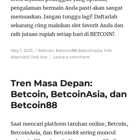
pengalaman bermain Anda pasti akan sangat
memuaskan. Jangan tunggu lagi! Daftarlah
sekarang cũng mainkan slot favorit Anda dan
raih jutaan rupiah setiap hari di BETCOIN!.
Posted
Tags
May 1, 2025
betcoin
,
betcoin88
,
betcoinasia
,
link
on
on
alternatif
,
link slot
Leave a comment
BETCOIN
Slot
Gacor
Tren Masa Depan:
Hari
Ini,
Betcoin, BetcoinAsia, dan
Cuan
Betcoin88
Harian
Tanpa
Perlu
Nunggu
Saat mencari platform taruhan online, Betcoin,
Gajian!
BetcoinAsia, dan Betcoin88 sering muncul