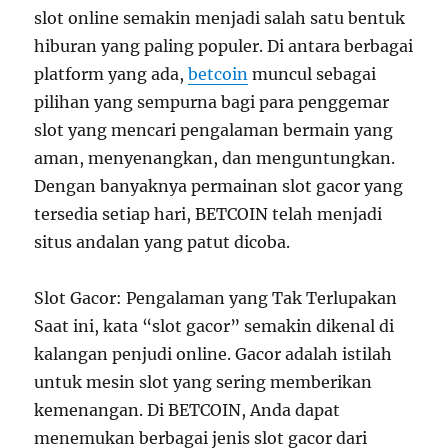
slot online semakin menjadi salah satu bentuk
hiburan yang paling populer. Di antara berbagai
platform yang ada,
betcoin
muncul sebagai
pilihan yang sempurna bagi para penggemar
slot yang mencari pengalaman bermain yang
aman, menyenangkan, dan menguntungkan.
Dengan banyaknya permainan slot gacor yang
tersedia setiap hari, BETCOIN telah menjadi
situs andalan yang patut dicoba.
Slot Gacor: Pengalaman yang Tak Terlupakan
Saat ini, kata “slot gacor” semakin dikenal di
kalangan penjudi online. Gacor adalah istilah
untuk mesin slot yang sering memberikan
kemenangan. Di BETCOIN, Anda dapat
menemukan berbagai jenis slot gacor dari