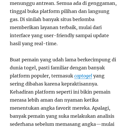
menunggu antrean. Semua ada di genggaman,
tinggal buka platform pilihan dan langsung
gas. Di sinilah banyak situs berlomba
memberikan layanan terbaik, mulai dari
interface yang user-friendly sampai update
hasil yang real-time.
Buat pemain yang udah lama berkecimpung di
dunia togel, pasti familiar dengan banyak
platform populer, termasuk
captogel
yang
sering dibahas karena kepraktisannya.
Kehadiran platform seperti ini bikin pemain
merasa lebih aman dan nyaman ketika
menentukan angka favorit mereka. Apalagi,
banyak pemain yang suka melakukan analisis
sederhana sebelum memasang angka—mulai