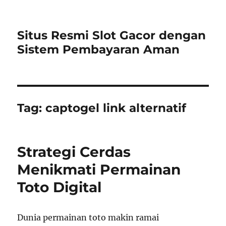
Situs Resmi Slot Gacor dengan
Sistem Pembayaran Aman
Tag:
captogel link alternatif
Strategi Cerdas
Menikmati Permainan
Toto Digital
Dunia permainan toto makin ramai