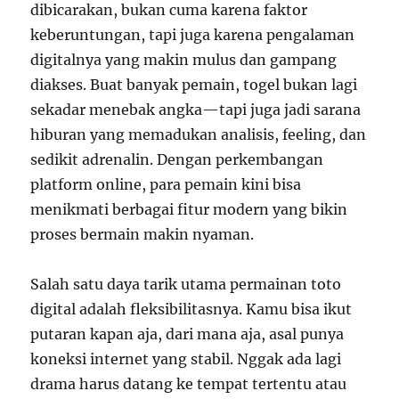
dibicarakan, bukan cuma karena faktor
keberuntungan, tapi juga karena pengalaman
digitalnya yang makin mulus dan gampang
diakses. Buat banyak pemain, togel bukan lagi
sekadar menebak angka—tapi juga jadi sarana
hiburan yang memadukan analisis, feeling, dan
sedikit adrenalin. Dengan perkembangan
platform online, para pemain kini bisa
menikmati berbagai fitur modern yang bikin
proses bermain makin nyaman.
Salah satu daya tarik utama permainan toto
digital adalah fleksibilitasnya. Kamu bisa ikut
putaran kapan aja, dari mana aja, asal punya
koneksi internet yang stabil. Nggak ada lagi
drama harus datang ke tempat tertentu atau