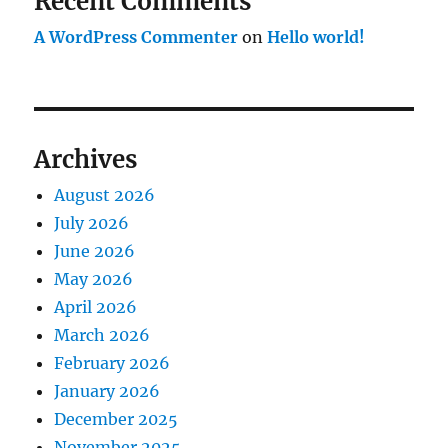
Recent Comments
A WordPress Commenter
on
Hello world!
Archives
August 2026
July 2026
June 2026
May 2026
April 2026
March 2026
February 2026
January 2026
December 2025
November 2025