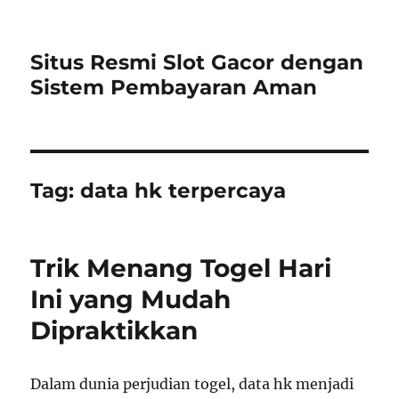
Situs Resmi Slot Gacor dengan
Sistem Pembayaran Aman
Tag:
data hk terpercaya
Trik Menang Togel Hari
Ini yang Mudah
Dipraktikkan
Dalam dunia perjudian togel, data hk menjadi