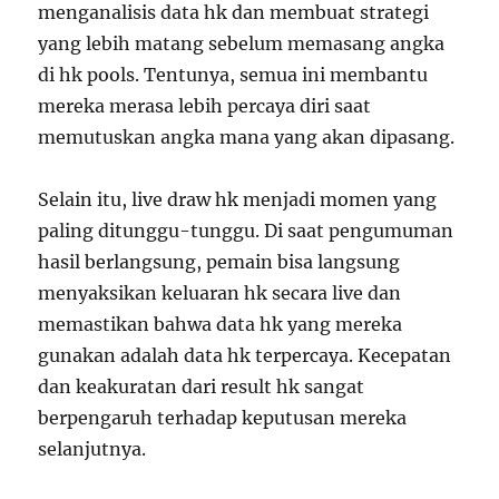
menganalisis data hk dan membuat strategi
yang lebih matang sebelum memasang angka
di hk pools. Tentunya, semua ini membantu
mereka merasa lebih percaya diri saat
memutuskan angka mana yang akan dipasang.
Selain itu, live draw hk menjadi momen yang
paling ditunggu-tunggu. Di saat pengumuman
hasil berlangsung, pemain bisa langsung
menyaksikan keluaran hk secara live dan
memastikan bahwa data hk yang mereka
gunakan adalah data hk terpercaya. Kecepatan
dan keakuratan dari result hk sangat
berpengaruh terhadap keputusan mereka
selanjutnya.