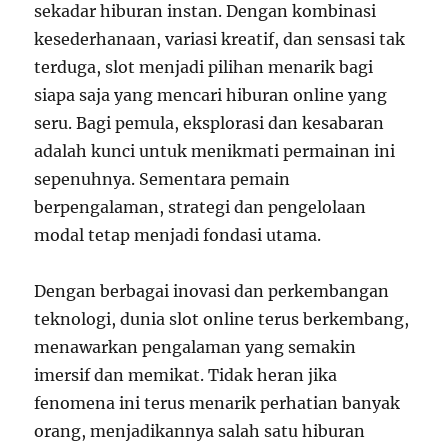
sekadar hiburan instan. Dengan kombinasi
kesederhanaan, variasi kreatif, dan sensasi tak
terduga, slot menjadi pilihan menarik bagi
siapa saja yang mencari hiburan online yang
seru. Bagi pemula, eksplorasi dan kesabaran
adalah kunci untuk menikmati permainan ini
sepenuhnya. Sementara pemain
berpengalaman, strategi dan pengelolaan
modal tetap menjadi fondasi utama.
Dengan berbagai inovasi dan perkembangan
teknologi, dunia slot online terus berkembang,
menawarkan pengalaman yang semakin
imersif dan memikat. Tidak heran jika
fenomena ini terus menarik perhatian banyak
orang, menjadikannya salah satu hiburan