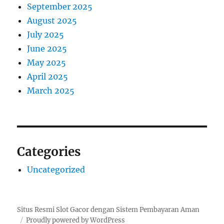
September 2025
August 2025
July 2025
June 2025
May 2025
April 2025
March 2025
Categories
Uncategorized
Situs Resmi Slot Gacor dengan Sistem Pembayaran Aman
Proudly powered by WordPress