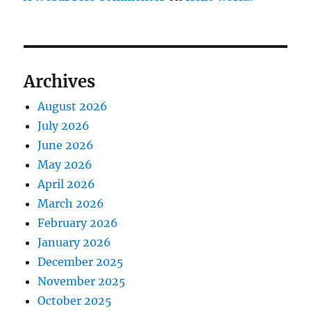
Archives
August 2026
July 2026
June 2026
May 2026
April 2026
March 2026
February 2026
January 2026
December 2025
November 2025
October 2025