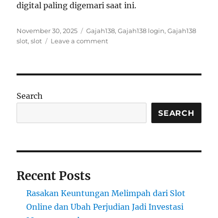
digital paling digemari saat ini.
Posted
Tags
November 30, 2025
Gajah138
,
Gajah138 login
,
Gajah138
on
on
slot
,
slot
Leave a comment
Keseruan
Dunia
Digital:
Menguak
Pesona
Search
Permainan
Modern
SEARCH
Recent Posts
Rasakan Keuntungan Melimpah dari Slot
Online dan Ubah Perjudian Jadi Investasi