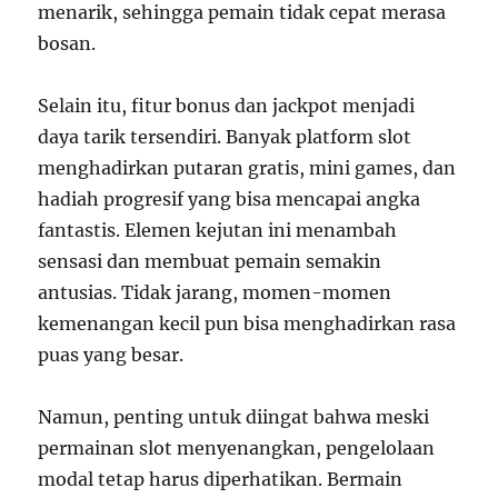
menarik, sehingga pemain tidak cepat merasa
bosan.
Selain itu, fitur bonus dan jackpot menjadi
daya tarik tersendiri. Banyak platform slot
menghadirkan putaran gratis, mini games, dan
hadiah progresif yang bisa mencapai angka
fantastis. Elemen kejutan ini menambah
sensasi dan membuat pemain semakin
antusias. Tidak jarang, momen-momen
kemenangan kecil pun bisa menghadirkan rasa
puas yang besar.
Namun, penting untuk diingat bahwa meski
permainan slot menyenangkan, pengelolaan
modal tetap harus diperhatikan. Bermain