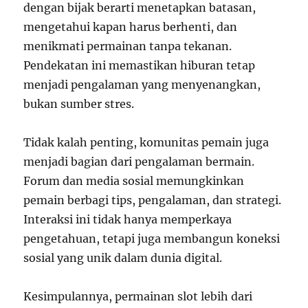
dengan bijak berarti menetapkan batasan,
mengetahui kapan harus berhenti, dan
menikmati permainan tanpa tekanan.
Pendekatan ini memastikan hiburan tetap
menjadi pengalaman yang menyenangkan,
bukan sumber stres.
Tidak kalah penting, komunitas pemain juga
menjadi bagian dari pengalaman bermain.
Forum dan media sosial memungkinkan
pemain berbagi tips, pengalaman, dan strategi.
Interaksi ini tidak hanya memperkaya
pengetahuan, tetapi juga membangun koneksi
sosial yang unik dalam dunia digital.
Kesimpulannya, permainan slot lebih dari