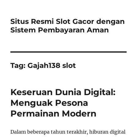
Situs Resmi Slot Gacor dengan
Sistem Pembayaran Aman
Tag:
Gajah138 slot
Keseruan Dunia Digital:
Menguak Pesona
Permainan Modern
Dalam beberapa tahun terakhir, hiburan digital