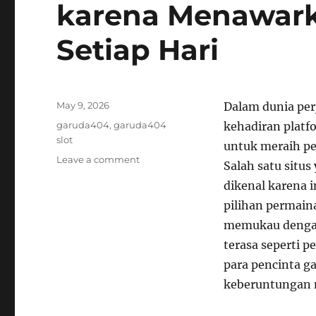
karena Menawark
Setiap Hari
Posted
May 9, 2026
Dalam dunia per
on
Tags
garuda404
,
garuda404
kehadiran platf
slot
untuk meraih p
on
Leave a comment
Salah satu situ
Platform
dikenal karena 
Game
Online
pilihan permain
Paling
memukau dengan
Dicari
terasa seperti 
karena
Menawarkan
para pencinta g
Event
keberuntungan m
Bonus
Setiap