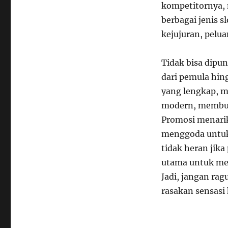
kompetitornya,
berbagai jenis s
kejujuran, pelua
Tidak bisa dipu
dari pemula hin
yang lengkap, mu
modern, membuat
Promosi menari
menggoda untuk 
tidak heran jika
utama untuk men
Jadi, jangan ra
rasakan sensasi