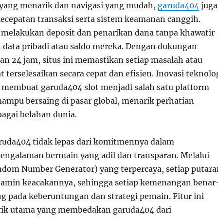
 yang menarik dan navigasi yang mudah,
garuda404
juga
kecepatan transaksi serta sistem keamanan canggih.
melakukan deposit dan penarikan dana tanpa khawatir
 data pribadi atau saldo mereka. Dengan dukungan
an 24 jam, situs ini memastikan setiap masalah atau
 terselesaikan secara cepat dan efisien. Inovasi teknolo
 membuat garuda404 slot menjadi salah satu platform
ampu bersaing di pasar global, menarik perhatian
bagai belahan dunia.
ruda404 tidak lepas dari komitmennya dalam
ngalaman bermain yang adil dan transparan. Melalui
dom Number Generator) yang terpercaya, setiap putara
amin keacakannya, sehingga setiap kemenangan benar
g pada keberuntungan dan strategi pemain. Fitur ini
arik utama yang membedakan garuda404 dari