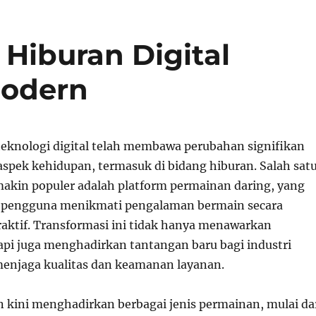
Hiburan Digital
Modern
knologi digital telah membawa perubahan signifikan
aspek kehidupan, termasuk di bidang hiburan. Salah sat
makin populer adalah platform permainan daring, yang
engguna menikmati pengalaman bermain secara
raktif. Transformasi ini tidak hanya menawarkan
pi juga menghadirkan tantangan baru bagi industri
enjaga kualitas dan keamanan layanan.
 kini menghadirkan berbagai jenis permainan, mulai da