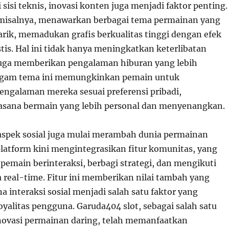
 sisi teknis, inovasi konten juga menjadi faktor penting.
 misalnya, menawarkan berbagai tema permainan yang
arik, memadukan grafis berkualitas tinggi dengan efek
stis. Hal ini tidak hanya meningkatkan keterlibatan
juga memberikan pengalaman hiburan yang lebih
gam tema ini memungkinkan pemain untuk
ngalaman mereka sesuai preferensi pribadi,
asana bermain yang lebih personal dan menyenangkan.
 aspek sosial juga mulai merambah dunia permainan
platform kini mengintegrasikan fitur komunitas, yang
main berinteraksi, berbagi strategi, dan mengikuti
a real-time. Fitur ini memberikan nilai tambah yang
na interaksi sosial menjadi salah satu faktor yang
yalitas pengguna. Garuda404 slot, sebagai salah satu
novasi permainan daring, telah memanfaatkan