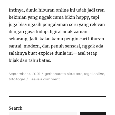
Intinya, dunia hiburan online ini udah jadi tren
kekinian yang nggak cuma bikin happy, tapi
juga bisa ngasih pengalaman seru yang relevan
dengan gaya hidup digital anak zaman
sekarang. Jadi, kalau kamu pengin cari hiburan
santai, modern, dan penuh sensasi, nggak ada
salahnya buat explore dunia ini—asal tetap
bijak dan tahu batas.
Posted
Tags
September 4, 2025
gerhanatoto
,
situs toto
,
togel online
,
on
on
toto togel
Leave a comment
Menikmati
Hiburan
Digital
yang
Seru
Search
dan