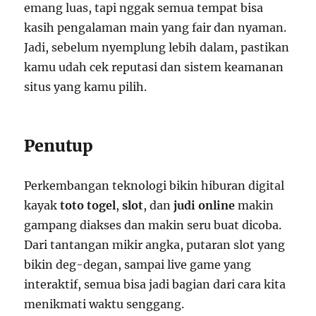
emang luas, tapi nggak semua tempat bisa
kasih pengalaman main yang fair dan nyaman.
Jadi, sebelum nyemplung lebih dalam, pastikan
kamu udah cek reputasi dan sistem keamanan
situs yang kamu pilih.
Penutup
Perkembangan teknologi bikin hiburan digital
kayak
toto togel
,
slot
, dan
judi online
makin
gampang diakses dan makin seru buat dicoba.
Dari tantangan mikir angka, putaran slot yang
bikin deg-degan, sampai live game yang
interaktif, semua bisa jadi bagian dari cara kita
menikmati waktu senggang.