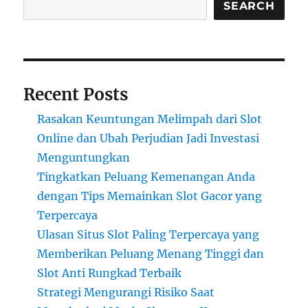
Modern
SEARCH
Recent Posts
Rasakan Keuntungan Melimpah dari Slot
Online dan Ubah Perjudian Jadi Investasi
Menguntungkan
Tingkatkan Peluang Kemenangan Anda
dengan Tips Memainkan Slot Gacor yang
Terpercaya
Ulasan Situs Slot Paling Terpercaya yang
Memberikan Peluang Menang Tinggi dan
Slot Anti Rungkad Terbaik
Strategi Mengurangi Risiko Saat