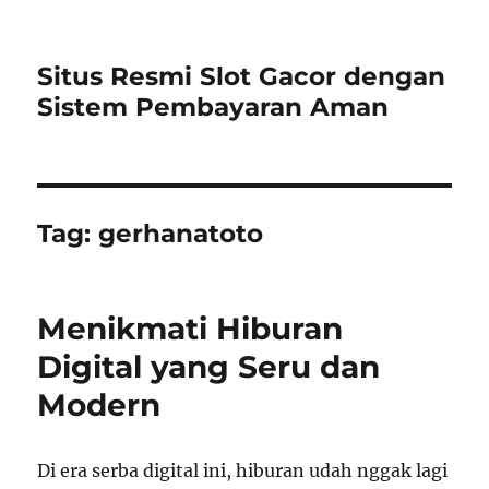
Situs Resmi Slot Gacor dengan
Sistem Pembayaran Aman
Tag:
gerhanatoto
Menikmati Hiburan
Digital yang Seru dan
Modern
Di era serba digital ini, hiburan udah nggak lagi