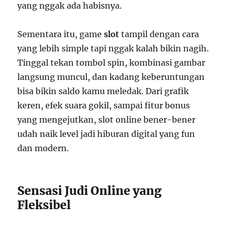
yang nggak ada habisnya.
Sementara itu, game
slot
tampil dengan cara
yang lebih simple tapi nggak kalah bikin nagih.
Tinggal tekan tombol spin, kombinasi gambar
langsung muncul, dan kadang keberuntungan
bisa bikin saldo kamu meledak. Dari grafik
keren, efek suara gokil, sampai fitur bonus
yang mengejutkan, slot online bener-bener
udah naik level jadi hiburan digital yang fun
dan modern.
Sensasi Judi Online yang
Fleksibel