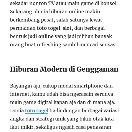
sekadar nonton TV atau main game di konsol.
Sekarang, dunia hiburan online makin
berkembang pesat, salah satunya lewat
permainan
toto togel
,
slot
, dan berbagai
bentuk
judi online
yang jadi pilihan banyak
orang buat refreshing sambil mencari sensasi.
Hiburan Modern di Genggaman
Bayangin aja, cukup modal smartphone dan
internet, kamu udah bisa ngerasain serunya
main game digital kapan aja dan di mana aja.
Dunia
toto togel
hadir dengan berbagai variasi
angka dan strategi unik yang bikin otak kita
ikut mikir, sekaligus ngasih rasa penasaran