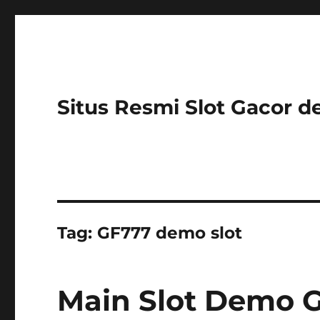
Situs Resmi Slot Gacor
Tag:
GF777 demo slot
Main Slot Demo G