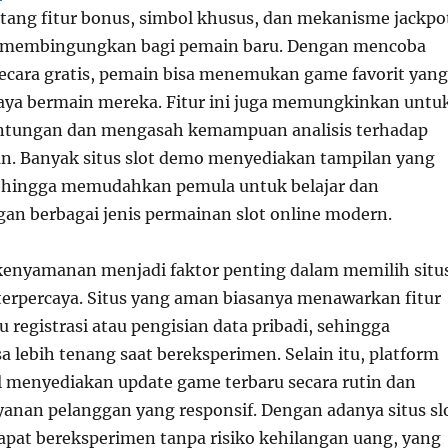
ng fitur bonus, simbol khusus, dan mekanisme jackpo
li membingungkan bagi pemain baru. Dengan mencoba
ecara gratis, pemain bisa menemukan game favorit yang
aya bermain mereka. Fitur ini juga memungkinkan untu
ntungan dan mengasah kemampuan analisis terhadap
. Banyak situs slot demo menyediakan tampilan yang
sehingga memudahkan pemula untuk belajar dan
gan berbagai jenis permainan slot online modern.
enyamanan menjadi faktor penting dalam memilih situ
terpercaya. Situs yang aman biasanya menawarkan fitur
 registrasi atau pengisian data pribadi, sehingga
 lebih tenang saat bereksperimen. Selain itu, platform
l menyediakan update game terbaru secara rutin dan
anan pelanggan yang responsif. Dengan adanya situs sl
pat bereksperimen tanpa risiko kehilangan uang, yang