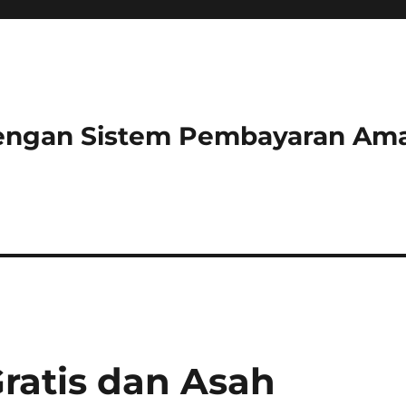
 dengan Sistem Pembayaran Am
ratis dan Asah