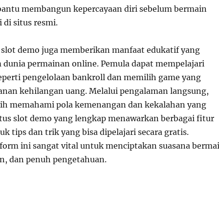
bantu membangun kepercayaan diri sebelum bermain
 di situs resmi.
s slot demo juga memberikan manfaat edukatif yang
m dunia permainan online. Pemula dapat mempelajari
 seperti pengelolaan bankroll dan memilih game yang
kanan kehilangan uang. Melalui pengalaman langsung,
bih memahami pola kemenangan dan kekalahan yang
Situs slot demo yang lengkap menawarkan berbagai fitur
k tips dan trik yang bisa dipelajari secara gratis.
form ini sangat vital untuk menciptakan suasana berma
n, dan penuh pengetahuan.