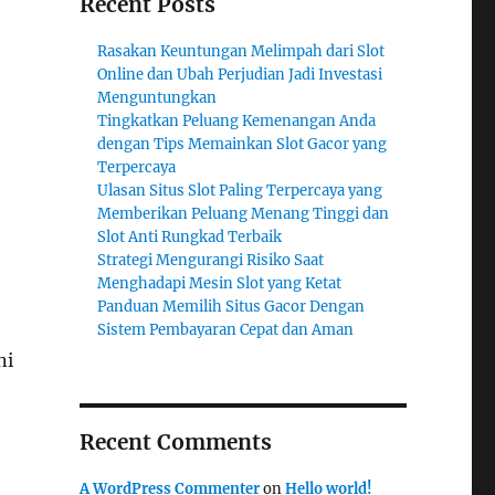
Recent Posts
Rasakan Keuntungan Melimpah dari Slot
Online dan Ubah Perjudian Jadi Investasi
Menguntungkan
Tingkatkan Peluang Kemenangan Anda
dengan Tips Memainkan Slot Gacor yang
Terpercaya
Ulasan Situs Slot Paling Terpercaya yang
Memberikan Peluang Menang Tinggi dan
Slot Anti Rungkad Terbaik
Strategi Mengurangi Risiko Saat
Menghadapi Mesin Slot yang Ketat
Panduan Memilih Situs Gacor Dengan
Sistem Pembayaran Cepat dan Aman
ni
Recent Comments
A WordPress Commenter
on
Hello world!