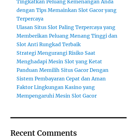
Tingkatkan Peluang Kemenangan Anda
dengan Tips Memainkan Slot Gacor yang
Terpercaya
Ulasan Situs Slot Paling Terpercaya yang
Memberikan Peluang Menang Tinggi dan
Slot Anti Rungkad Terbaik
Strategi Mengurangi Risiko Saat
Menghadapi Mesin Slot yang Ketat
Panduan Memilih Situs Gacor Dengan
Sistem Pembayaran Cepat dan Aman
Faktor Lingkungan Kasino yang
Mempengaruhi Mesin Slot Gacor
Recent Comments