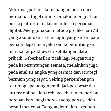
Akhirnya, potensi kemenangan besar dari
permainan togel online semakin menguatkan
posisi platform ini dalam industri perjudian
digital. Menggunakan metode prediksi jari 4d
yang akurat dan sistem login yang aman, para
pemain dapat menyalurkan keberuntungan
mereka tanpa khawatir kehilangan data
pribadi. Keberhasilan tidak lagi bergantung
pada keberuntungan semata, melainkan juga
pada analisis angka yang cermat dan strategi
bermain yang tepat. Seiring perkembangan
teknologi, peluang meraih jackpot besar dari
lottery online kian terbuka lebar, memberikan
harapan baru bagi mereka yang percaya dan
berani mencoba. Dengan demikian, taruhan