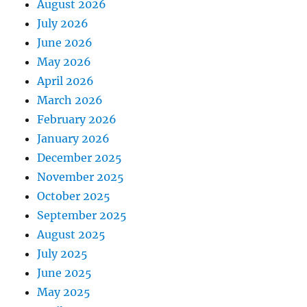
August 2026
July 2026
June 2026
May 2026
April 2026
March 2026
February 2026
January 2026
December 2025
November 2025
October 2025
September 2025
August 2025
July 2025
June 2025
May 2025