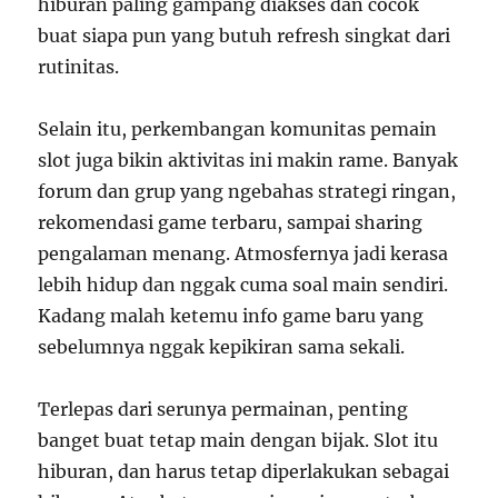
hiburan paling gampang diakses dan cocok
buat siapa pun yang butuh refresh singkat dari
rutinitas.
Selain itu, perkembangan komunitas pemain
slot juga bikin aktivitas ini makin rame. Banyak
forum dan grup yang ngebahas strategi ringan,
rekomendasi game terbaru, sampai sharing
pengalaman menang. Atmosfernya jadi kerasa
lebih hidup dan nggak cuma soal main sendiri.
Kadang malah ketemu info game baru yang
sebelumnya nggak kepikiran sama sekali.
Terlepas dari serunya permainan, penting
banget buat tetap main dengan bijak. Slot itu
hiburan, dan harus tetap diperlakukan sebagai