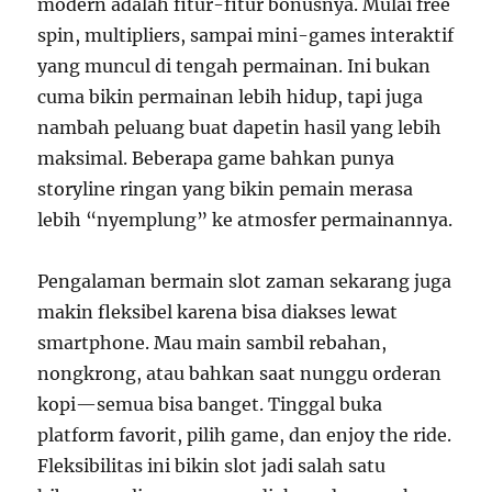
modern adalah fitur-fitur bonusnya. Mulai free
spin, multipliers, sampai mini-games interaktif
yang muncul di tengah permainan. Ini bukan
cuma bikin permainan lebih hidup, tapi juga
nambah peluang buat dapetin hasil yang lebih
maksimal. Beberapa game bahkan punya
storyline ringan yang bikin pemain merasa
lebih “nyemplung” ke atmosfer permainannya.
Pengalaman bermain slot zaman sekarang juga
makin fleksibel karena bisa diakses lewat
smartphone. Mau main sambil rebahan,
nongkrong, atau bahkan saat nunggu orderan
kopi—semua bisa banget. Tinggal buka
platform favorit, pilih game, dan enjoy the ride.
Fleksibilitas ini bikin slot jadi salah satu