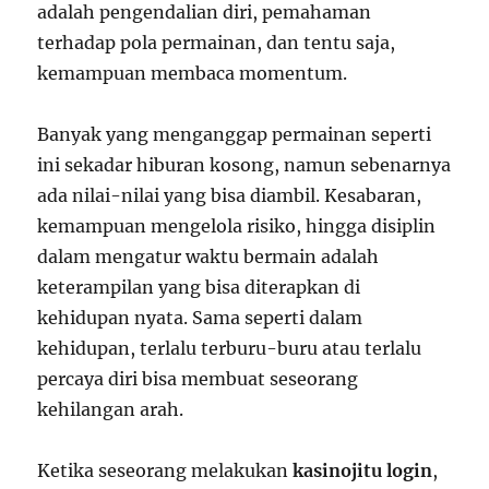
adalah pengendalian diri, pemahaman
terhadap pola permainan, dan tentu saja,
kemampuan membaca momentum.
Banyak yang menganggap permainan seperti
ini sekadar hiburan kosong, namun sebenarnya
ada nilai-nilai yang bisa diambil. Kesabaran,
kemampuan mengelola risiko, hingga disiplin
dalam mengatur waktu bermain adalah
keterampilan yang bisa diterapkan di
kehidupan nyata. Sama seperti dalam
kehidupan, terlalu terburu-buru atau terlalu
percaya diri bisa membuat seseorang
kehilangan arah.
Ketika seseorang melakukan
kasinojitu login
,