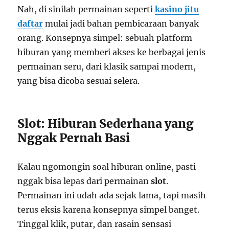
Nah, di sinilah permainan seperti
kasino jitu
daftar
mulai jadi bahan pembicaraan banyak
orang. Konsepnya simpel: sebuah platform
hiburan yang memberi akses ke berbagai jenis
permainan seru, dari klasik sampai modern,
yang bisa dicoba sesuai selera.
Slot: Hiburan Sederhana yang
Nggak Pernah Basi
Kalau ngomongin soal hiburan online, pasti
nggak bisa lepas dari permainan
slot
.
Permainan ini udah ada sejak lama, tapi masih
terus eksis karena konsepnya simpel banget.
Tinggal klik, putar, dan rasain sensasi