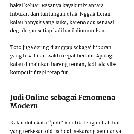
bakal keluar. Rasanya kayak mix antara
hiburan dan tantangan otak. Nggak heran
kalau banyak yang suka, karena ada sensasi
deg-degan setiap kali hasil diumumkan.
Toto juga sering dianggap sebagai hiburan
yang bisa bikin waktu cepat berlalu. Apalagi
kalau dimainkan bareng teman, jadi ada vibe
kompetitif tapi tetap fun.
Judi Online sebagai Fenomena
Modern
Kalau dulu kata “judi” identik dengan hal-hal
yang terkesan old-school, sekarang semuanya