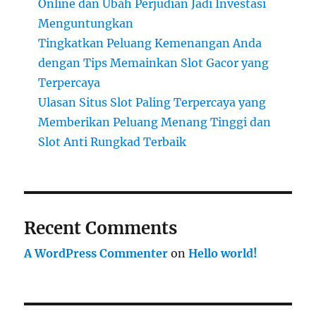
Online dan Ubah Perjudian Jadi Investasi
Menguntungkan
Tingkatkan Peluang Kemenangan Anda
dengan Tips Memainkan Slot Gacor yang
Terpercaya
Ulasan Situs Slot Paling Terpercaya yang
Memberikan Peluang Menang Tinggi dan
Slot Anti Rungkad Terbaik
Recent Comments
A WordPress Commenter
on
Hello world!