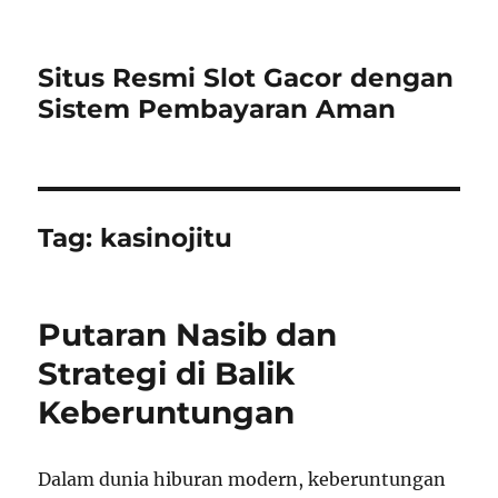
Situs Resmi Slot Gacor dengan
Sistem Pembayaran Aman
Tag:
kasinojitu
Putaran Nasib dan
Strategi di Balik
Keberuntungan
Dalam dunia hiburan modern, keberuntungan